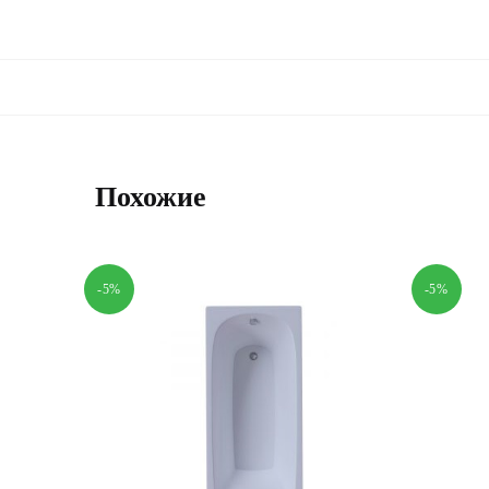
Похожие
-5%
-5%