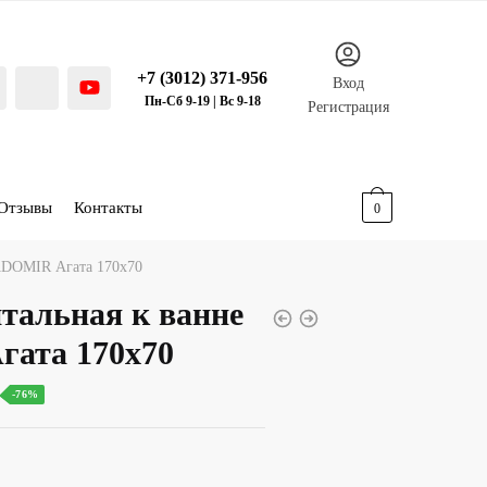
+7 (3012) 371-956
Вход
Пн-Сб 9-19 | Вс 9-18
Регистрация
Отзывы
Контакты
0.00
р.
0
ADOMIR Агата 170х70
тальная к ванне
ата 170х70
ьная
Текущая
-76%
ена:
00.00 р..