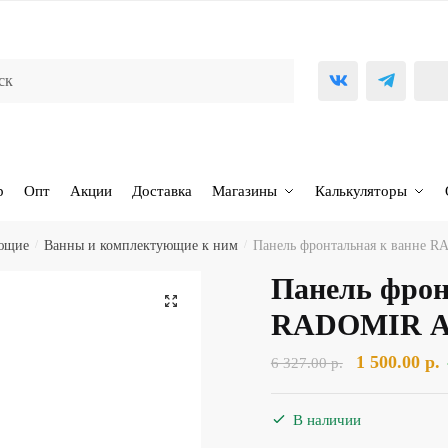
р
Опт
Акции
Доставка
Магазины
Калькуляторы
ующие
/
Ванны и комплектующие к ним
/
Панель фронтальная к ванне R
Панель фрон
🔍
RADOMIR Аг
Первоначал
1 500.00
р.
6 327.00
р.
цена
ц
составляла
1
В наличии
6
5