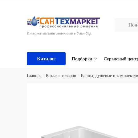
Skip
Skip
to
to
navigation
content
Интернет-магазин сантехники в Улан-Удэ.
Каталог
Подборки
Сервисный цент
Главная
/
Каталог товаров
/
Ванны, душевые и комплект