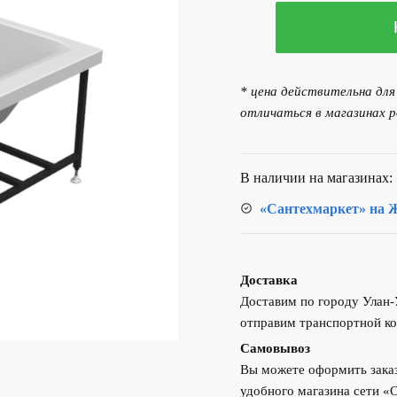
Количество
327.00 р..
товара
Панель
фронтальная
* цена действительна дл
к
отличаться в магазинах р
ванне
RADOMIR
Агата
В наличии на магазинах:
170х70
«Сантехмаркет» на Ж
Доставка
Доставим по городу Улан
отправим транспортной ко
Самовывоз
Вы можете оформить заказ
удобного магазина сети «