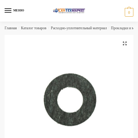
Skip
Skip
to
to
МЕНЮ
0
navigation
content
Главная
/
Каталог товаров
/
Расходно-уплотнительный материал
/
Прокладки и ма
🔍