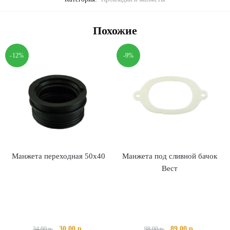
Похожие
-12%
-9%
Манжета переходная 50х40
Манжета под сливной бачок
Вест
Первоначальная
Текущая
Первоначальная
Текущая
30.00
р.
89.00
р.
34.00
р.
98.00
р.