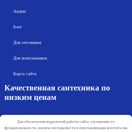
Акции
Блог
Для оптовиков
Для монтажников
Карта сайта
Качественная сантехника по
низким ценам
Возврат товара
Политика конфиденциальности
Для обеспечения корректной работы сайта, улучшения его
Согласие на обработку персональных
Гарантия и обслуживание
функциональности, анализа посещаемости и персонализации контента мы