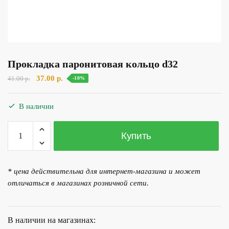
Прокладка паронитовая кольцо d32
Первоначальная
Текущая
37.00
р.
41.00
р.
-10%
цена
цена:
составляла
37.00 р..
В наличии
41.00 р..
Количество
Купить
товара
Прокладка
паронитовая
* цена действительна для интернет-магазина и может
кольцо
отличаться в магазинах розничной сети.
d32
В наличии на магазинах: