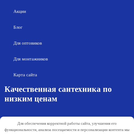
Акции
Блог
Для оптовиков
Для монтажников
Карта сайта
Качественная сантехника по
низким ценам
Возврат товара
Политика конфиденциальности
Для обеспечения корректной работы сайта, улучшения его
Согласие на обработку персональных
Гарантия и обслуживание
функциональности, анализа посещаемости и персонализации контента мы