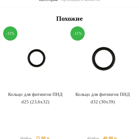
Похожие
-11%
-11%
Кольцо для фитингов ПНД
Кольцо для фитингов ПНД
d25 (23,6х32)
d32 (30х39)
Первоначальная
Текущая
Первоначальная
Текущая
25.00
р.
40.00
р.
28.00
р.
45.00
р.