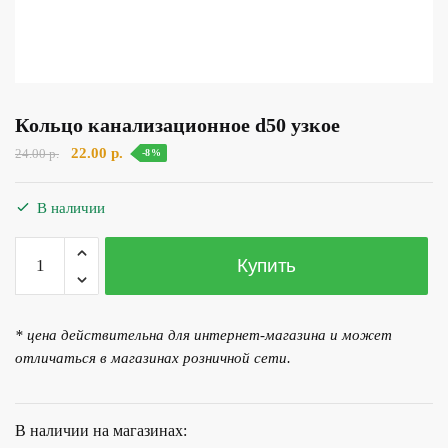
Кольцо канализационное d50 узкое
Первоначальная
Текущая
22.00
р.
24.00
р.
-8%
цена
цена:
составляла
22.00 р..
В наличии
24.00 р..
Количество
Купить
товара
Кольцо
канализационное
* цена действительна для интернет-магазина и может
d50
отличаться в магазинах розничной сети.
узкое
В наличии на магазинах: