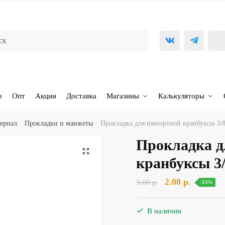
р
Опт
Акции
Доставка
Магазины
Калькуляторы
ериал
/
Прокладки и манжеты
/
Прокладка для импортной кранбуксы 3/8
Прокладка д
🔍
кранбуксы 3/
Первоначальна
Текущая
2.00
р.
3.00
р.
-33%
цена
цена:
составляла
2.00 р..
В наличии
3.00 р..