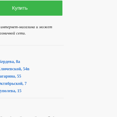
Купить
я интернет-магазина и может
озничной сети.
ердева, 8а
лючевской, 54в
агарина, 55
ктябрьской, 7
уполева, 15