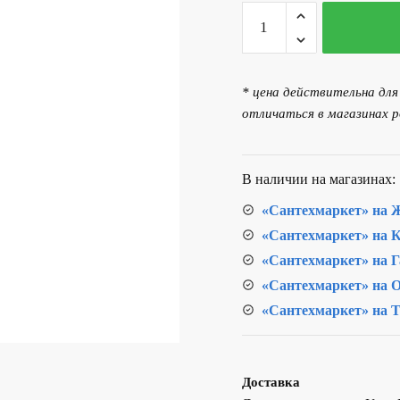
Количество
товара
Прокладка
для
* цена действительна дл
импортной
отличаться в магазинах р
кранбуксы
3/8"
(таблетка)
В наличии на магазинах:
«Сантехмаркет» на Ж
«Сантехмаркет» на К
«Сантехмаркет» на Г
«Сантехмаркет» на О
«Сантехмаркет» на Т
Доставка