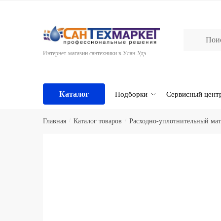
Skip
Skip
to
to
navigation
content
Интернет-магазин сантехники в Улан-Удэ.
Каталог
Подборки
Сервисный цент
Главная
/
Каталог товаров
/
Расходно-уплотнительный мат