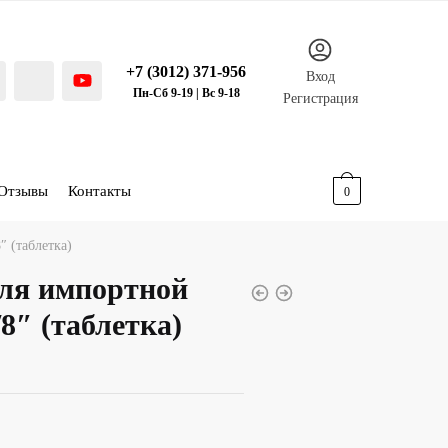
+7 (3012) 371-956
Вход
Пн-Сб 9-19 | Вс 9-18
Регистрация
Отзывы
Контакты
0.00
р.
0
″ (таблетка)
ля импортной
8″ (таблетка)
я