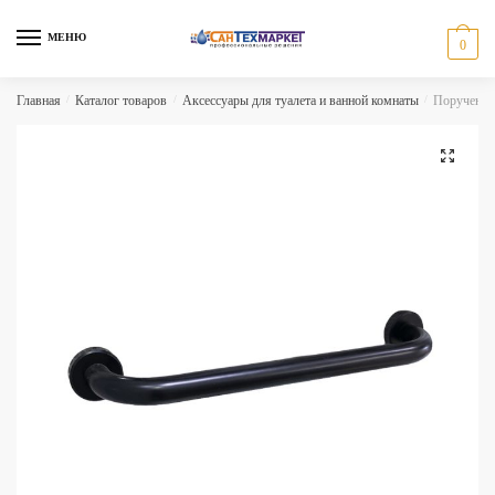
Skip
Skip
to
to
МЕНЮ
0
navigation
content
Главная
/
Каталог товаров
/
Аксессуары для туалета и ванной комнаты
/
Поручень 
🔍