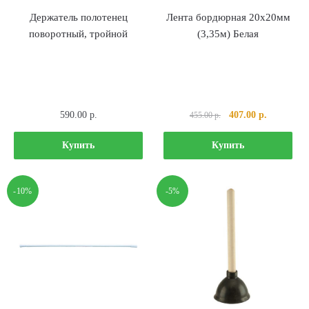
Держатель полотенец
Лента бордюрная 20х20мм
поворотный, тройной
(3,35м) Белая
Первоначальная
Текущая
590.00
р.
407.00
р.
455.00
р.
цена
цена:
составляла
407.00 р..
Купить
Купить
455.00 р..
-10%
-5%