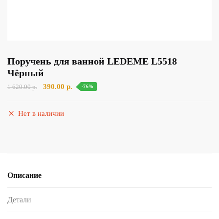
Поручень для ванной LEDEME L5518
Чёрный
Первоначальная
Текущая
390.00
р.
1 620.00
р.
-76%
цена
цена:
составляла
390.00 р..
Нет в наличии
1
620.00 р..
Описание
Детали