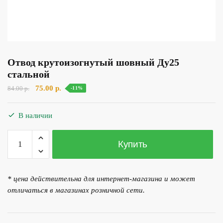
Отвод крутоизогнутый шовный Ду25
стальной
Первоначальная
Текущая
75.00
р.
84.00
р.
-11%
цена
цена:
составляла
75.00 р..
В наличии
84.00 р..
Количество
Купить
товара
Отвод
крутоизогнутый
* цена действительна для интернет-магазина и может
шовный
отличаться в магазинах розничной сети.
Ду25
стальной