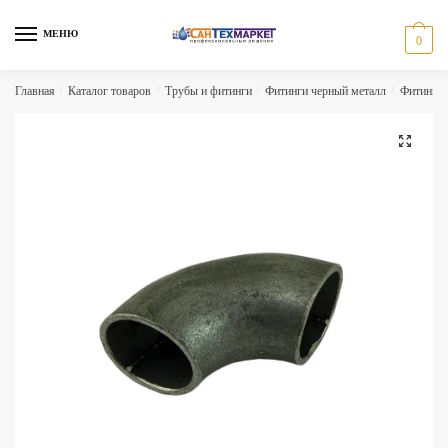
Skip
Skip
to
to
МЕНЮ
0
navigation
content
Главная
/
Каталог товаров
/
Трубы и фитинги
/
Фитинги черный металл
/
Фитинги 
🔍