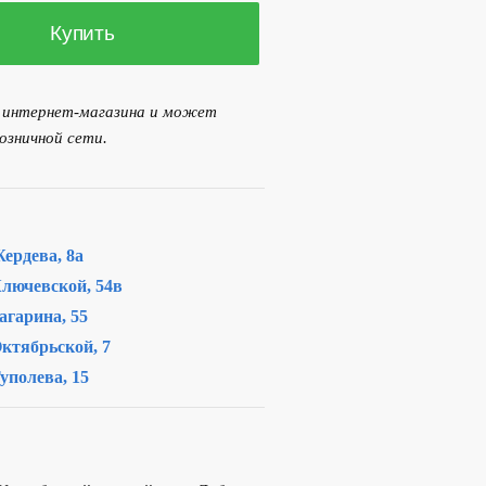
Купить
я интернет-магазина и может
озничной сети.
ердева, 8а
лючевской, 54в
агарина, 55
ктябрьской, 7
уполева, 15