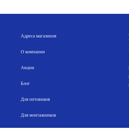
составляла
722.00 р..
составля
9.0
902.00 р..
11.00 р..
Адреса магазинов
О компании
Акции
Блог
Для оптовиков
Для монтажников