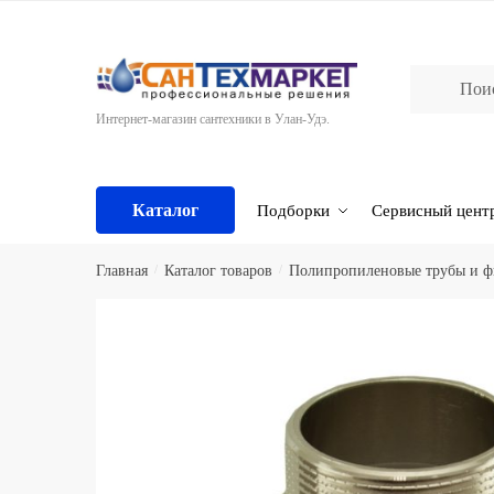
Skip
Skip
to
to
navigation
content
Интернет-магазин сантехники в Улан-Удэ.
Каталог
Подборки
Сервисный цент
Главная
/
Каталог товаров
/
Полипропиленовые трубы и 