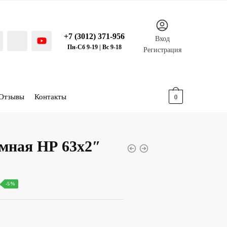
+7 (3012) 371-956
Вход
Пн-Сб 9-19 | Вс 9-18
Регистрация
Отзывы
Контакты
0.00
р.
0
мная НР 63х2″
ьная
Текущая
-5%
ена:
33.00 р..