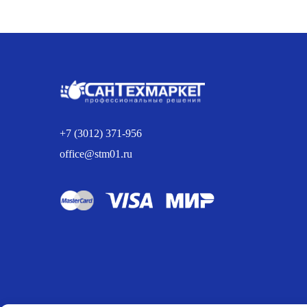
составляла
306.00 р..
324.00 р..
+7 (3012) 371-956
office@stm01.ru