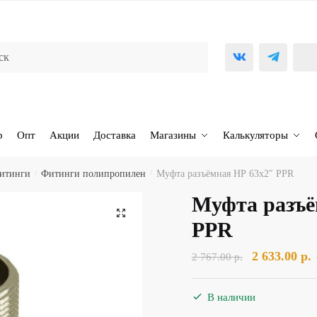
р
Опт
Акции
Доставка
Магазины
Калькуляторы
фитинги
/
Фитинги полипропилен
/
Муфта разъёмная НР 63х2″ PPR
Муфта разъё
🔍
PPR
Первоначал
2 633.00
р.
2 767.00
р.
цена
ц
составляла
2
В наличии
2
6