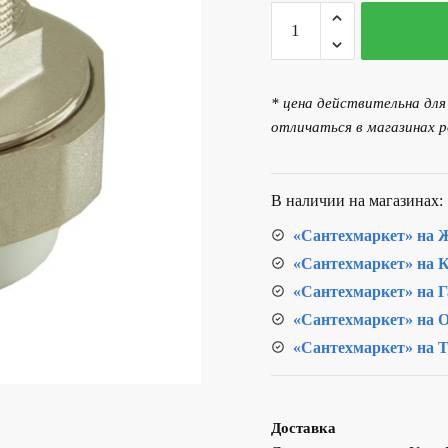
Количество
767.00 р..
товара
Муфта
разъёмная
* цена действительна дл
НР
отличаться в магазинах р
63х2"
PPR
В наличии на магазинах:
«Сантехмаркет» на Ж
«Сантехмаркет» на К
«Сантехмаркет» на Г
«Сантехмаркет» на О
«Сантехмаркет» на Т
Доставка