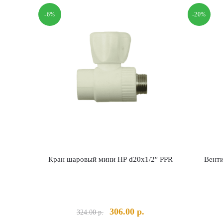
-6%
-20%
Кран шаровый мини НР d20х1/2″ PPR
Венти
Первоначальная
Текущая
306.00
р.
324.00
р.
цена
цена: