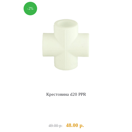
-2%
Крестовина d20 PPR
альная
кущая
Первоначальная
Текущая
48.00
р.
49.00
р.
на:
цена
цена: