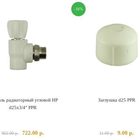
-18%
ль радиаторный угловой НР
Заглушка d25 PPR
d25х3/4″ PPR
Первоначальная
Текущая
Первонач
Те
722.00
р.
9.00
р.
902.00
р.
11.00
р.
цена
цена:
цена
це