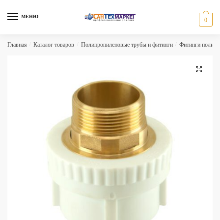
Skip
Skip
to
to
МЕНЮ
0
navigation
content
Главная
/
Каталог товаров
/
Полипропиленовые трубы и фитинги
/
Фитинги полипр
🔍