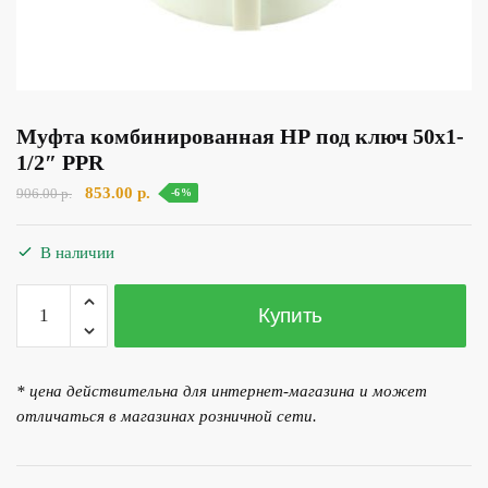
Муфта комбинированная НР под ключ 50х1-
1/2″ PPR
Первоначальная
Текущая
853.00
р.
906.00
р.
-6%
цена
цена:
составляла
853.00 р..
В наличии
906.00 р..
Количество
Купить
товара
Муфта
комбинированная
* цена действительна для интернет-магазина и может
НР
отличаться в магазинах розничной сети.
под
ключ
50х1-