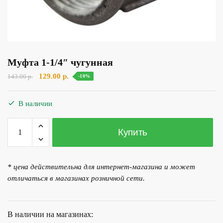
Муфта 1-1/4″ чугунная
Первоначальная
Текущая
129.00
р.
143.00
р.
-10%
цена
цена:
составляла
129.00 р..
В наличии
143.00 р..
Количество
Купить
товара
Муфта
1-
* цена действительна для интернет-магазина и может
1/4"
отличаться в магазинах розничной сети.
чугунная
В наличии на магазинах: