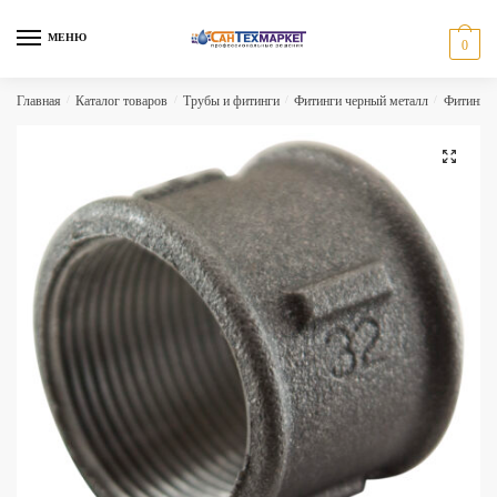
Skip
Skip
to
to
МЕНЮ
0
navigation
content
Главная
/
Каталог товаров
/
Трубы и фитинги
/
Фитинги черный металл
/
Фитинги 
🔍