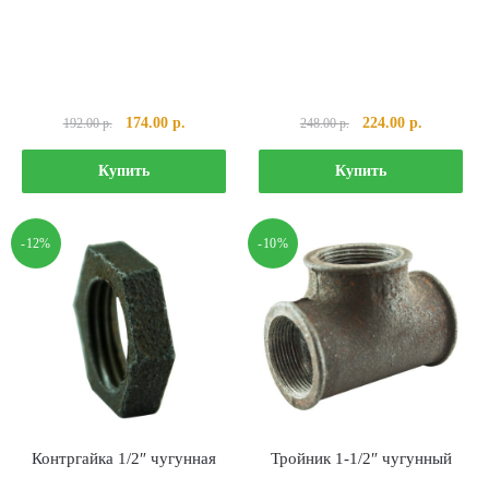
Первоначальная
Текущая
Первоначальная
Текущая
174.00
р.
224.00
р.
192.00
р.
248.00
р.
цена
цена:
цена
цена:
составляла
174.00 р..
составляла
224.00 р..
Купить
Купить
192.00 р..
248.00 р..
-12%
-10%
Контргайка 1/2″ чугунная
Тройник 1-1/2″ чугунный