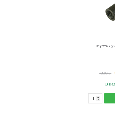
Муфта Ду2
73.00
р.
В на
К
т
М