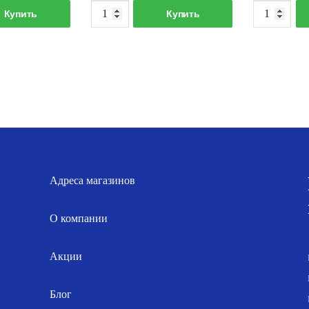
оличество
Количество
Купить
Купить
овара
товара
уфта
Муфта
"
1/2"
икелированная
никелированная
Адреса магазинов
О компании
Акции
Блог