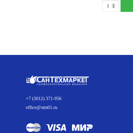
К
т
М
2
н
+7 (3012) 371-956
office@stm01.ru