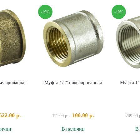
у20
d110
тальная
восстановитель
-10%
-10%
раструба
келированная
Муфта 1/2″ никелированная
Муфта 1″
Первоначальная
Текущая
Первоначальная
Текущая
522.00
р.
100.00
р.
111.00
р.
209.00
цена
цена:
цена
цена:
личии
В наличии
В
составляла
522.00 р..
составляла
100.00 р..
653.00 р..
111.00 р..