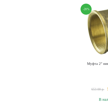
Д
с
-20%
Муфта 2″ ни
653.00
р.
В на