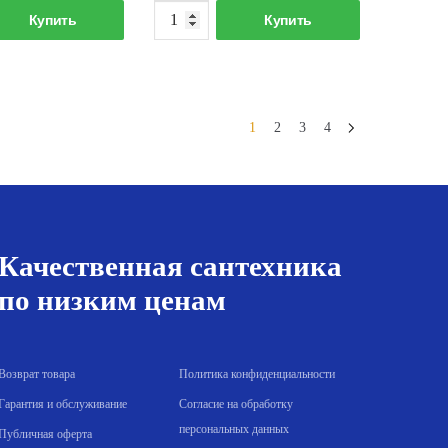
Количество
Количество
Купить
Купить
товара
товара
Муфта
Муфта
1"
1-
никелированная
1/4"
1
2
3
4
никелированная
Качественная сантехника
по низким ценам
Возврат товара
Политика конфиденциальности
Гарантия и обслуживание
Согласие на обработку
персональных данных
Публичная оферта