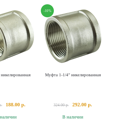
d20
3/4"
ПНД
никелированная
-10%
 никелированная
Муфта 1-1/4″ никелированная
Первоначальная
Текущая
Первоначальная
Текущая
188.00
р.
292.00
р.
р.
324.00
р.
цена
цена:
цена
цена:
 наличии
В наличии
составляла
188.00 р..
составляла
292.00 р..
209.00 р..
324.00 р..