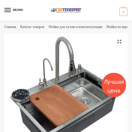
Skip
Skip
to
to
МЕНЮ
0
navigation
content
Главная
/
Каталог товаров
/
Мойки для кухни и комплектующие
/
Мойки из нержа
🔍
Лучшая
цена