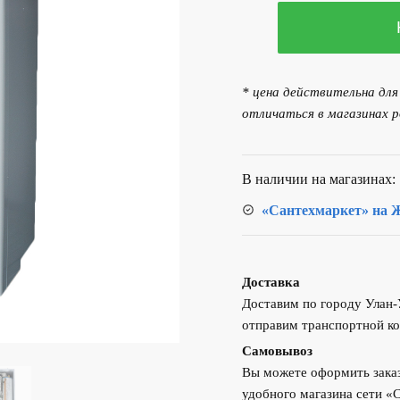
Количество
товара
Миникотельная
STOUT
* цена действительна дл
24кВт
отличаться в магазинах р
SEB-
2101-
000024
В наличии на магазинах:
«Сантехмаркет» на Ж
Доставка
Доставим по городу Улан
отправим транспортной ко
Самовывоз
Вы можете оформить заказ
удобного магазина сети «