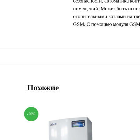
безопасности, автоматика кон
помещений. Может быть исполь
отопительными котлами на тве
GSM. С помощью модуля GSM м
Похожие
-20%