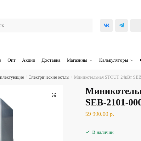
р
Опт
Акции
Доставка
Магазины
Калькуляторы
омплектующие
/
Электрические котлы
/
Миникотельная STOUT 24кВт SEB
Миникотель
🔍
SEB-2101-00
59 990.00
р.
В наличии