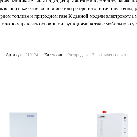
троля. Миникотельная подходит для автономного теплоснабжен
зована в качестве основного или резервного источника тепла, р
рдом топливе и природном газе.К данной модели электрокотла
ожно управлять основными функциями котла с мобильного ус
Артикул:
210124
Категории:
Распродажа
,
Электрические котлы