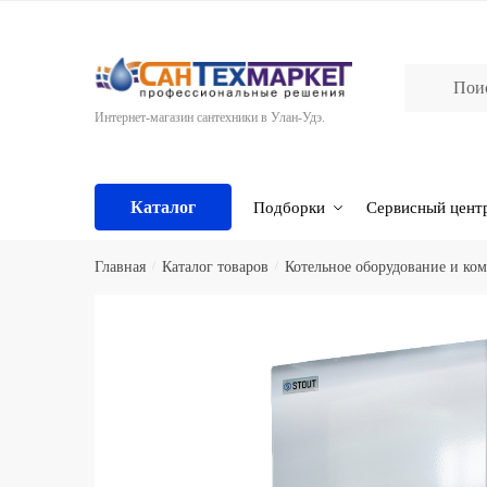
Skip
Skip
to
to
navigation
content
Интернет-магазин сантехники в Улан-Удэ.
Каталог
Подборки
Сервисный цент
Главная
/
Каталог товаров
/
Котельное оборудование и к