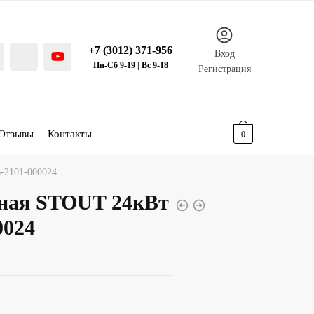
+7 (3012) 371-956
Вход
Пн-Сб 9-19 | Вс 9-18
Регистрация
Отзывы
Контакты
0.00
р.
0
-2101-000024
ная STOUT 24кВт
0024