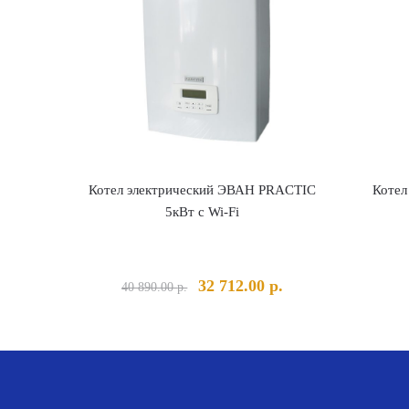
Котел электрический ЭВАН PRACTIC
Котел
5кВт с Wi-Fi
Первоначальная
Текущая
32 712.00
р.
40 890.00
р.
цена
цена:
составляла
32
40
712.00 р..
890.00 р..