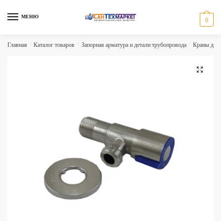
Skip
Skip
to
to
МЕНЮ
0
navigation
content
Главная
/
Каталог товаров
/
Запорная арматура и детали трубопровода
/
Краны для
🔍