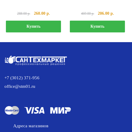
Первоначальная
Текущая
Первоначальная
Текущая
260.00
р.
206.00
р.
288.00
р.
469.00
р.
цена
цена:
цена
цена:
составляла
260.00 р..
составляла
206.00 р..
Купить
Купить
288.00 р..
469.00 р..
+7 (3012) 371-956
office@stm01.ru
Адреса магазинов