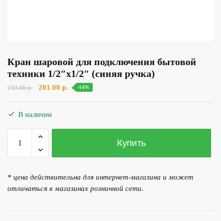
Кран шаровой для подключения бытовой
техники 1/2″х1/2″ (синяя ручка)
Первоначальная
Текущая
201.00
р.
233.00
р.
-14%
цена
цена:
составляла
201.00 р..
В наличии
233.00 р..
Количество
Купить
товара
Кран
шаровой
* цена действительна для интернет-магазина и может
для
отличаться в магазинах розничной сети.
подключения
бытовой
техники