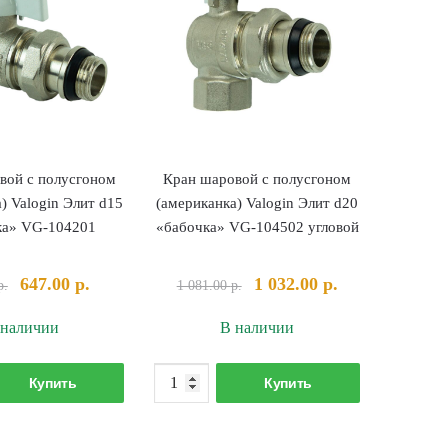
вой с полусгоном
Кран шаровой с полусгоном
) Valogin Элит d15
(американка) Valogin Элит d20
ка» VG-104201
«бабочка» VG-104502 угловой
Первоначальная
Текущая
Первоначальная
Текущая
647.00
р.
1 032.00
р.
р.
1 081.00
р.
цена
цена:
цена
цена:
 наличии
В наличии
составляла
647.00 р..
составляла
1
719.00 р..
1
032.00 р..
Количество
Количество
081.00 р..
Купить
Купить
товара
товара
Кран
Кран