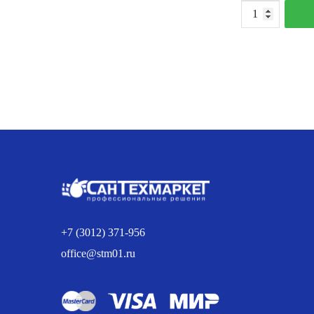
К
т
К
ш
R
В
В
d
"
+7 (3012) 371-956
office@stm01.ru