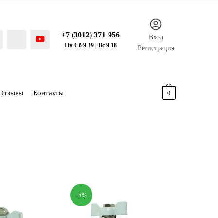
+7 (3012) 371-956
Вход
Пн-Сб 9-19 | Вс 9-18
Регистрация
Отзывы
Контакты
0.00
р.
0
-5%