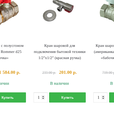
 с полусгоном
Кран шаровой для
Кран шаро
) Rommer d25
подключения бытовой техники
(американка
очка»
1/2″х1/2″ (красная ручка)
«бабоч
Первоначальная
Текущая
Первоначальная
Текущая
1 584.00
р.
201.00
р.
233.00
р.
719.00
цена
цена:
цена
цена:
личии
В наличии
В
составляла
1
составляла
201.00 р..
1
584.00 р..
233.00 р..
оличество
Количество
760.00 р..
Купить
Купить
овара
товара
ран
Кран