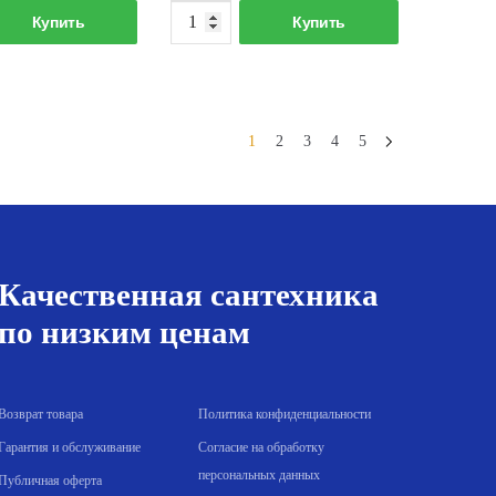
Количество
Количество
Купить
Купить
товара
товара
Кран
Кран
шаровой
шаровой
Rommer
Rommer
1
2
3
4
5
ВР/
НР/
НР
НР
d20
d15
"бабочка"
"бабочка"
Качественная сантехника
по низким ценам
Возврат товара
Политика конфиденциальности
Гарантия и обслуживание
Согласие на обработку
персональных данных
Публичная оферта