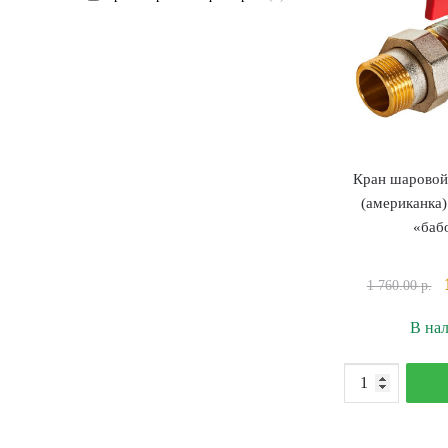
Кран шаровой
(американка
«баб
1 760.00
р.
В на
К
т
К