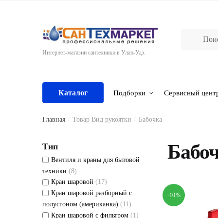
Skip
Skip
to
to
navigation
content
Интернет-магазин сантехники в Улан-Удэ.
Каталог
Подборки
Сервисный цент
Главная
/
Товар Вид рукоятки
/
Бабочка
Бабо
Тип
Вентиля и краны для бытовой
техники
(8)
Кран шаровой
(17)
Кран шаровой разборный с
-10%
полусгоном (американка)
(11)
Кран шаровой с фильтром
(1)