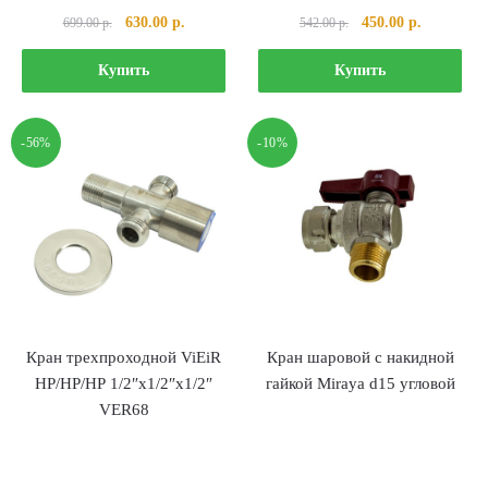
Первоначальная
Текущая
Первоначальная
Текущая
630.00
р.
450.00
р.
699.00
р.
542.00
р.
цена
цена:
цена
цена:
составляла
630.00 р..
составляла
450.00 р..
Купить
Купить
699.00 р..
542.00 р..
-56%
-10%
Кран трехпроходной ViEiR
Кран шаровой с накидной
HР/НР/НР 1/2″х1/2″х1/2″
гайкой Miraya d15 угловой
VER68