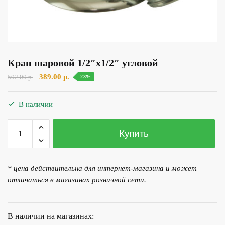
Кран шаровой 1/2″х1/2″ угловой
Первоначальная
Текущая
389.00
р.
502.00
р.
-23%
цена
цена:
составляла
389.00 р..
В наличии
502.00 р..
Количество
Купить
товара
Кран
шаровой
* цена действительна для интернет-магазина и может
1/2"х1/2"
отличаться в магазинах розничной сети.
угловой
В наличии на магазинах: