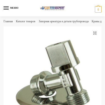
Skip
Skip
to
to
МЕНЮ
0
navigation
content
Главная
/
Каталог товаров
/
Запорная арматура и детали трубопровода
/
Краны для
🔍