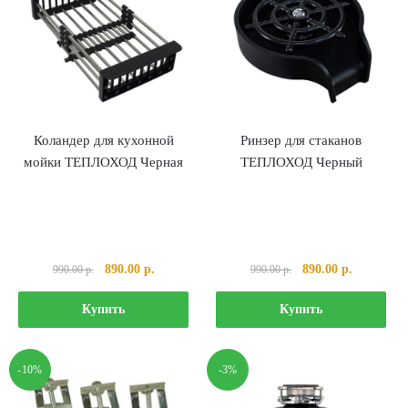
Коландер для кухонной
Ринзер для стаканов
мойки ТЕПЛОХОД Черная
ТЕПЛОХОД Черный
Первоначальная
Текущая
Первоначальная
Текущая
890.00
р.
890.00
р.
990.00
р.
990.00
р.
цена
цена:
цена
цена:
составляла
890.00 р..
составляла
890.00 р..
Купить
Купить
990.00 р..
990.00 р..
-10%
-3%