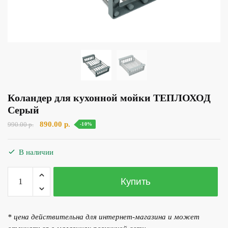
Коландер для кухонной мойки ТЕПЛОХОД
Серый
Первоначальная
Текущая
890.00
р.
990.00
р.
-10%
цена
цена:
составляла
890.00 р..
В наличии
990.00 р..
Количество
Купить
товара
Коландер
для
* цена действительна для интернет-магазина и может
кухонной