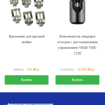
Крепление для врезной
Измельчитель пищевых
мойки
отходов c дистанционным
управлением ViEiR VER-
723E
Первоначальная
Текущая
Первоначальная
Текуща
171.00
р.
12 237.00
р.
190.00
р.
12 615.00
р.
цена
цена:
цена
цена:
составляла
171.00 р..
составляла
12
Купить
Купить
190.00 р..
12
237.00 
615.00 р..