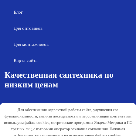
Блог
Для оптовиков
Для монтажников
Карта сайта
Качественная сантехника по
низким ценам
Возврат товара
Политика конфиденциальности
Для обеспечения корректной работы сайта, улучшения его
Согласие на обработку персональных
Гарантия и обслуживание
функциональности, анализа посещаемости и персонализации контента мы
данных
используем файлы cookies, метрические программы Яндекс.Метрики и ПО
Публичная оферта
третьих лиц, с которыми оператор заключил соглашения. Нажимая
«Принять», вы соглашаетесь на использование файлов cookies,
Способы оплаты