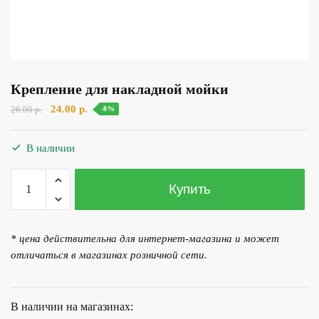
Крепление для накладной мойки
Первоначальная
Текущая
24.00
р.
26.00
р.
-8%
цена
цена:
составляла
24.00 р..
В наличии
26.00 р..
Количество
Купить
товара
Крепление
для
* цена действительна для интернет-магазина и может
накладной
отличаться в магазинах розничной сети.
мойки
В наличии на магазинах: