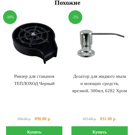
Похожие
-10%
-5%
Ринзер для стаканов
Дозатор для жидкого мыла
ТЕПЛОХОД Черный
и моющих средств,
врезной, 300мл, 6282 Хром
Первоначальная
Текущая
Первоначальная
Текущая
890.00
р.
831.00
р.
990.00
р.
875.00
р.
цена
цена:
цена
цена:
составляла
890.00 р..
составляла
831.00 р..
Купить
Купить