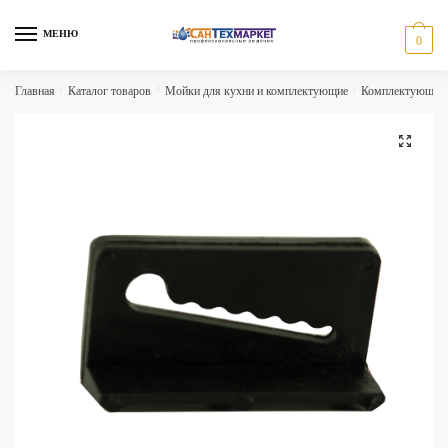
Skip
Skip
to
to
МЕНЮ
0
navigation
content
Главная
/
Каталог товаров
/
Мойки для кухни и комплектующие
/
Комплектующие 
🔍