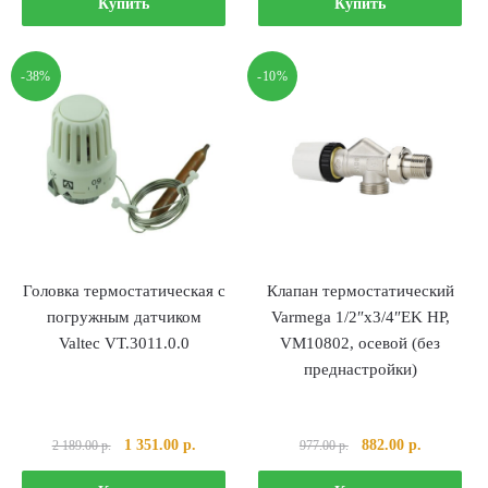
составляла
1
составляла
684.00 р..
Купить
Купить
1
739.00 р..
855.00 р..
830.00 р..
-38%
-10%
Головка термостатическая с
Клапан термостатический
погружным датчиком
Varmega 1/2″x3/4″EK НР,
Valtec VT.3011.0.0
VM10802, осевой (без
преднастройки)
Первоначальная
Текущая
Первоначальная
Текущая
1 351.00
р.
882.00
р.
2 189.00
р.
977.00
р.
цена
цена:
цена
цена: