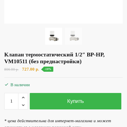
Клапан термостатический 1/2″ ВР-НР,
VM10511 (без преднастройки)
Первоначальная
Текущая
727.00
р.
806.00
р.
-10%
цена
цена:
составляла
727.00 р..
В наличии
806.00 р..
Количество
Купить
товара
Клапан
термостатический
* цена действительна для интернет-магазина и может
1/2"