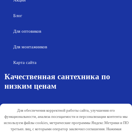
Блог
Для оптовиков
Для монтажников
Карта сайта
Качественная сантехника по
низким ценам
Возврат товара
Политика конфиденциальности
Для обеспечения корректной работы сайта, улучшения его
Согласие на обработку персональных
Гарантия и обслуживание
функциональности, анализа посещаемости и персонализации контента мы
данных
используем файлы cookies, метрические программы Яндекс.Метрики и ПО
Публичная оферта
третьих лиц, с которыми оператор заключил соглашения. Нажимая