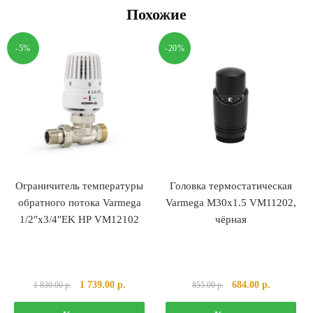
Похожие
-5%
-20%
Ограничитель температуры
Головка термостатическая
обратного потока Varmega
Varmega M30х1.5 VM11202,
1/2″х3/4″EK НР VM12102
чёрная
Первоначальная
Текущая
Первоначальная
Текущая
1 739.00
р.
684.00
р.
1 830.00
р.
855.00
р.
цена
цена:
цена
цена: