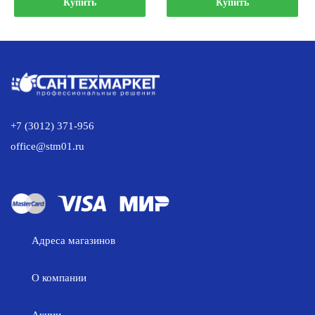
составляла
1
составляла
882.00 р..
Купить
Купить
2
351.00 р..
977.00 р..
189.00 р..
+7 (3012) 371-956
office@stm01.ru
Адреса магазинов
О компании
Акции