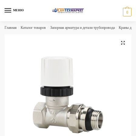
Skip
Skip
to
to
МЕНЮ
0
navigation
content
Главная
/
Каталог товаров
/
Запорная арматура и детали трубопровода
/
Краны для 
🔍