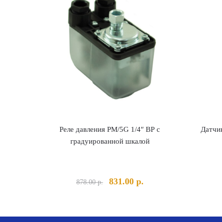
Датчи
Реле давления PM/5G 1/4″ ВР с
градуированной шкалой
Первоначальная
Текущая
831.00
р.
878.00
р.
цена
цена:
составляла
831.00 р..
878.00 р..