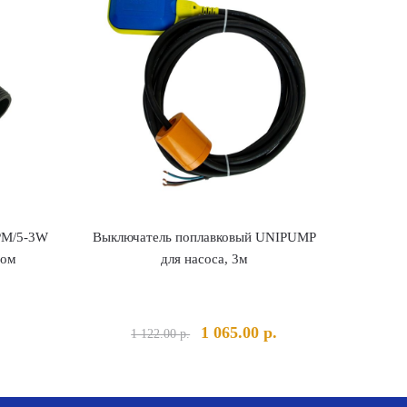
PM/5-3W
Выключатель поплавковый UNIPUMP
ром
для насоса, 3м
Первоначальная
Текущая
1 065.00
р.
1 122.00
р.
цена
цена:
составляла
1
1
065.00 р..