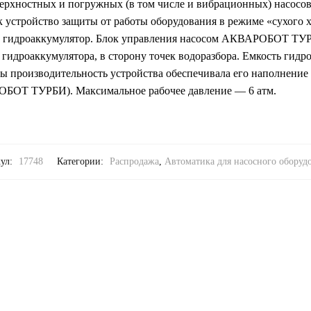
рхностных и погружных (в том числе и вибрационных) насосов 
к устройство защиты от работы оборудования в режиме «сухого х
му гидроаккумулятор. Блок управления насосом АКВАРОБОТ ТУ
 гидроаккумулятора, в сторону точек водоразбора. Емкость гид
ы производительность устройства обеспечивала его наполнение в
БОТ ТУРБИ). Максимальное рабочее давление — 6 атм.
ул:
17748
Категории:
Распродажа
,
Автоматика для насосного оборуд