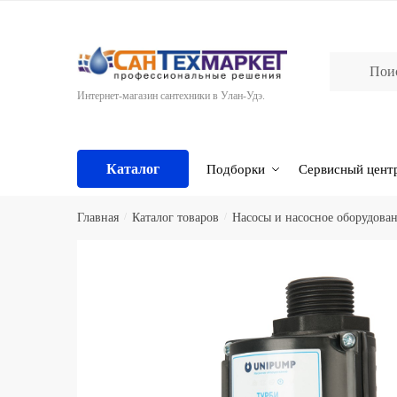
Skip
Skip
to
to
navigation
content
Интернет-магазин сантехники в Улан-Удэ.
Каталог
Подборки
Сервисный цент
Главная
/
Каталог товаров
/
Насосы и насосное оборудова