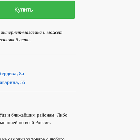
Купить
я интернет-магазина и может
озничной сети.
ердева, 8а
агарина, 55
-Удэ и ближайшим районам. Либо
мпанией по всей России.
 на самовывоз товара с любого