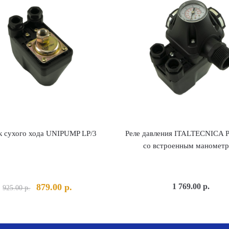
к сухого хода UNIPUMP LP/3
Реле давления ITALTECNICA 
со встроенным маномет
Первоначальная
Текущая
879.00
р.
1 769.00
р.
925.00
р.
цена
цена:
составляла
879.00 р..
925.00 р..