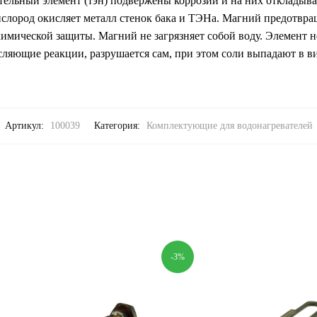
ательный элемент (тэн) подвержены коррозии и на них откладыва
ислород окисляет металл стенок бака и ТЭНа. Магний предотвращ
имической защиты. Магний не загрязняет собой воду. Элемент не
сляющие реакции, разрушается сам, при этом соли выпадают в в
Артикул:
100039
Категория:
Комплектующие для водонагревателей
-3%