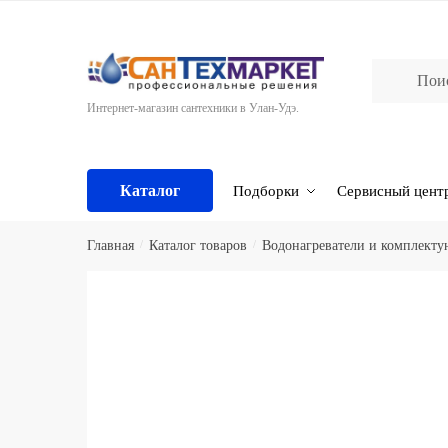
Skip
Skip
to
to
navigation
content
Интернет-магазин сантехники в Улан-Удэ.
Каталог
Подборки
Сервисный цент
Главная
/
Каталог товаров
/
Водонагреватели и комплект