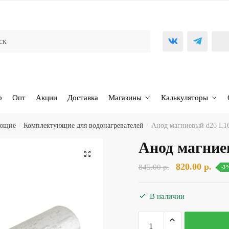
р
Опт
Акции
Доставка
Магазины
Калькуляторы
ующие
/
Комплектующие для водонагревателей
/
Анод магниевый d26 L1
Анод магние
🔍
Первоначаль
Тек
820.00
р.
845.00
р.
-3
цена
цена
составляла
820.
В наличии
845.00 р..
Количество