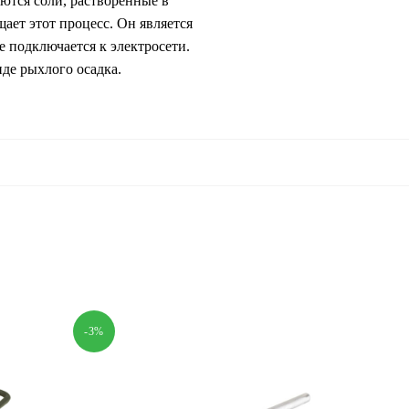
ются соли, растворенные в
ает этот процесс. Он является
 подключается к электросети.
иде рыхлого осадка.
-3%