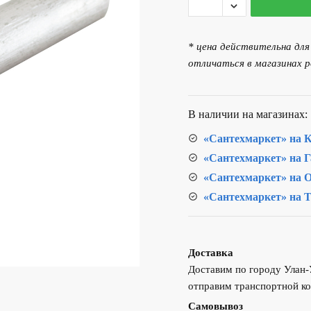
товара
Анод
магниевый
* цена действительна дл
d26
отличаться в магазинах р
L160
М8
В наличии на магазинах:
«Сантехмаркет» на К
«Сантехмаркет» на Г
«Сантехмаркет» на О
«Сантехмаркет» на Т
Доставка
Доставим по городу Улан
отправим транспортной ко
Самовывоз