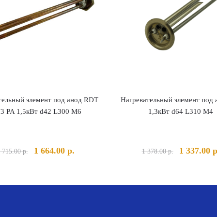
тельный элемент под анод RDT
Нагревательный элемент под 
3 PA 1,5кВт d42 L300 М6
1,3кВт d64 L310 M4
Первоначальная
Текущая
Первонача
1 664.00
р.
1 337.00
р
 715.00
р.
1 378.00
р.
цена
цена:
цена
составляла
1
составлял
1
664.00 р..
1
715.00 р..
378.00 р..