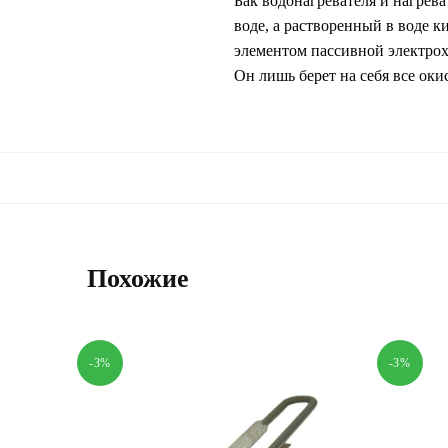
Бак водонагревателя и нагрев
воде, а растворенный в воде к
элементом пассивной электрох
Он лишь берет на себя все оки
Похожие
-3%
-3%