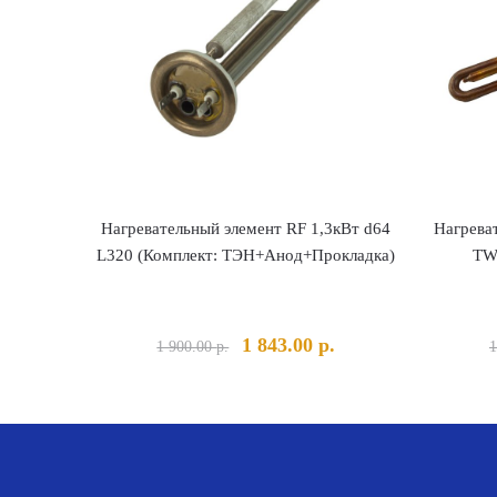
Нагревательный элемент RF 1,3кВт d64
Нагрева
L320 (Комплект: ТЭН+Анод+Прокладка)
TW
Первоначальная
Текущая
1 843.00
р.
1 900.00
р.
1
цена
цена:
составляла
1
1
843.00 р..
900.00 р..