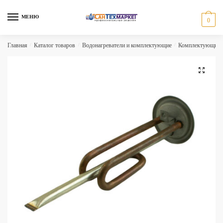
Skip
Skip
to
to
МЕНЮ
0
navigation
content
Главная
/
Каталог товаров
/
Водонагреватели и комплектующие
/
Комплектующие д
🔍