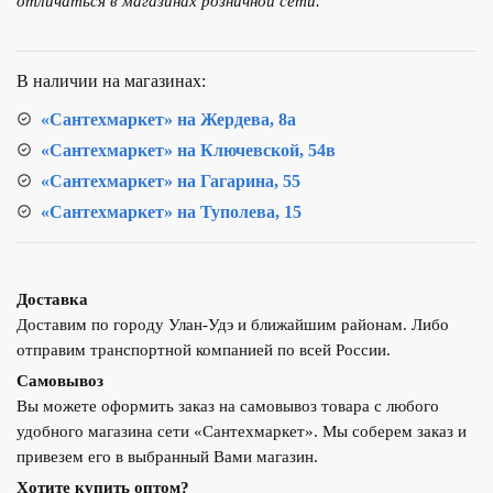
отличаться в магазинах розничной сети.
анод
RF
1,0кВт
В наличии на магазинах:
d64
L230
«Сантехмаркет» на Жердева, 8а
М6
«Сантехмаркет» на Ключевской, 54в
«Сантехмаркет» на Гагарина, 55
«Сантехмаркет» на Туполева, 15
Доставка
Доставим по городу Улан-Удэ и ближайшим районам. Либо
отправим транспортной компанией по всей России.
Самовывоз
Вы можете оформить заказ на самовывоз товара с любого
удобного магазина сети «Сантехмаркет». Мы соберем заказ и
привезем его в выбранный Вами магазин.
Хотите купить оптом?