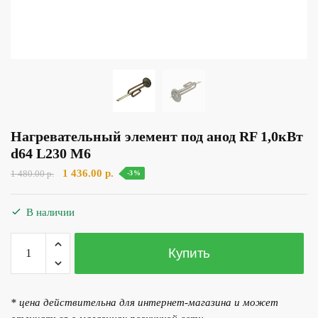
Нагревательный элемент под анод RF 1,0кВт
d64 L230 М6
Первоначальная
Текущая
1 436.00
р.
1 480.00
р.
-3%
цена
цена:
составляла
1
В наличии
1
436.00 р..
480.00 р..
Количество
Купить
товара
Нагревательный
элемент
* цена действительна для интернет-магазина и может
под