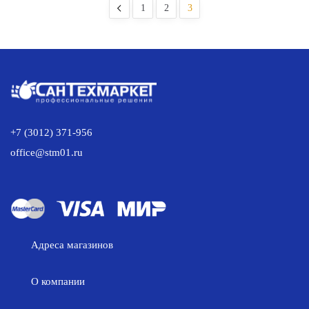
ЛО-3-
ВР
1
2
3
У(7)
1/2"
ВР
Лесенка
1/2"
с
Лесенка
двумя
крючками,
правое
подключение
+7 (3012) 371-956
office@stm01.ru
Адреса магазинов
О компании