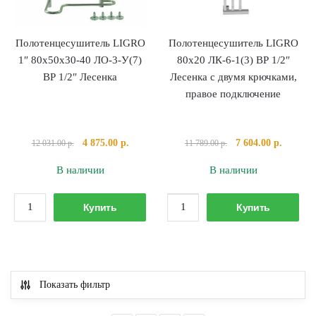
Полотенцесушитель LIGRO
Полотенцесушитель LIGRO
1″ 80х50х30-40 ЛО-3-У(7)
80х20 ЛК-6-1(3) ВР 1/2″
ВР 1/2″ Лесенка
Лесенка с двумя крючками,
правое подключение
Первоначальная
Текущая
Первоначальная
Текуща
4 875.00
р.
7 604.00
р.
12 031.00
р.
11 789.00
р.
цена
цена:
цена
цена:
В наличии
В наличии
составляла
4
составляла
7
12
875.00 р..
11
604.00 р
Количество
Количество
031.00 р..
789.00 р..
Купить
Купить
товара
товара
Полотенцесушитель
Полотенцесушител
LIGRO
LIGRO
1"
80х20
Показать фильтр
80х50х30-
ЛК-6-
40
1(3)