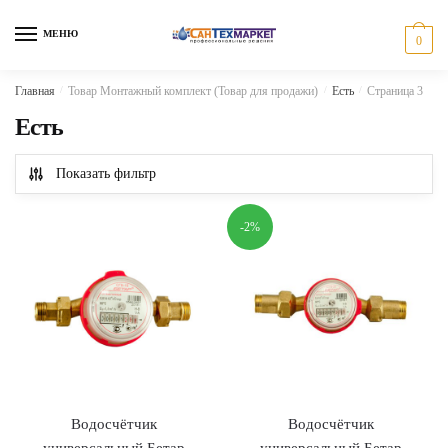
Skip
Skip
to
to
МЕНЮ
0
navigation
content
Главная
/
Товар Монтажный комплект (Товар для продажи)
/
Есть
/
Страница 3
Есть
Показать фильтр
-2%
Водосчётчик
Водосчётчик
универсальный Бетар
универсальный Бетар