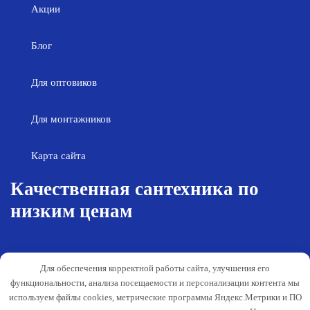
Акции
Блог
Для оптовиков
Для монтажников
Карта сайта
Качественная сантехника по
низким ценам
Возврат товара
Политика конфиденциальности
Для обеспечения корректной работы сайта, улучшения его
Согласие на обработку персональных
Гарантия и обслуживание
функциональности, анализа посещаемости и персонализации контента мы
данных
используем файлы cookies, метрические программы Яндекс.Метрики и ПО
Публичная оферта