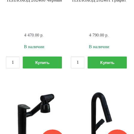
4 470.00
р.
4 790.00
р.
В наличии
В наличии
Количество
Количество
Купить
Купить
товара
товара
Смеситель
Смеситель
для
для
умывальника
умывальника
ТЕПЛОХОД
ТЕПЛОХОД
202460
202461
Черный
Графит