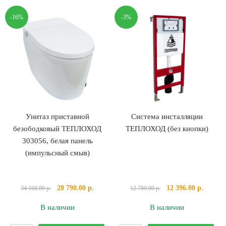
ТЕПЛОХОД
ТЕПЛОХОД
-16%
-3%
202470
202471
Графит
Графит
Унитаз приставной
Система инсталляции
безободковый ТЕПЛОХОД
ТЕПЛОХОД (без кнопки)
303056, белая панель
(импульсный смыв)
Первоначальная
Текущая
Первоначальная
Текуща
28 790.00
р.
12 396.00
р.
34 168.00
р.
12 780.00
р.
цена
цена:
цена
цена:
В наличии
В наличии
составляла
28
составляла
12
34
790.00 р..
12
396.00 