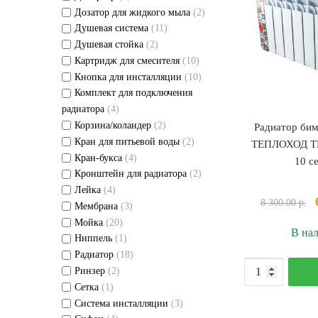
Дозатор для жидкого мыла
(2)
Душевая система
(11)
Душевая стойка
(2)
Картридж для смесителя
(10)
Кнопка для инсталляции
(10)
Комплект для подключения
радиатора
(4)
Корзина/коландер
(2)
Радиатор бим
Кран для питьевой воды
(2)
ТЕПЛОХОД TB-
Кран-букса
(4)
10 с
Кронштейн для радиатора
(2)
Лейка
(4)
8 300.00
р.
Мембрана
(3)
Мойка
(20)
В на
Ниппель
(1)
Радиатор
(18)
К
Ринзер
(2)
т
Сетка
(1)
Р
Система инсталляции
(3)