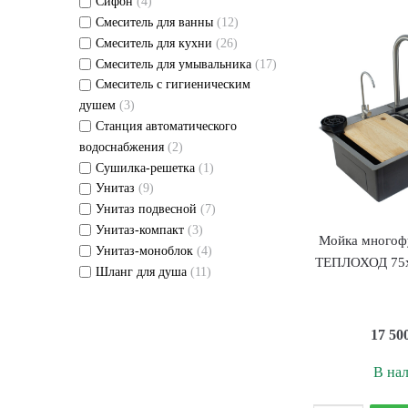
б
Сифон
(4)
Смеситель для ванны
(12)
Т
Смеситель для кухни
(26)
T
Смеситель для умывальника
(17)
3
Смеситель с гигиеническим
3
душем
(3)
1
Станция автоматического
с
водоснабжения
(2)
Сушилка-решетка
(1)
Унитаз
(9)
Унитаз подвесной
(7)
Унитаз-компакт
(3)
Мойка многоф
Унитаз-моноблок
(4)
ТЕПЛОХОД 75х
Шланг для душа
(11)
17 50
В на