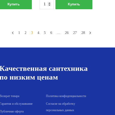
Количество
Количество
Купить
Купить
товара
товара
Мойка
Мойка
многофункциональная
многофункциональная
ТЕПЛОХОД
ТЕПЛОХОД
1
2
3
4
5
6
…
26
27
28
75х46х20
75х46х20
Сатин
Графит
Качественная сантехника
по низким ценам
Возврат товара
Политика конфиденциальности
Гарантия и обслуживание
Согласие на обработку
персональных данных
Публичная оферта