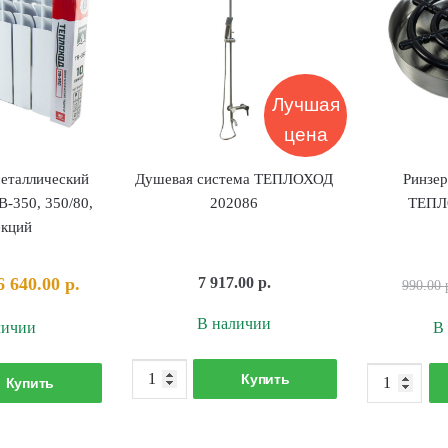
Лучшая
цена
еталлический
Душевая система ТЕПЛОХОД
Ринзер
350, 350/80,
202086
ТЕПЛ
екций
Первоначальная
Текущая
6 640.00
р.
7 917.00
р.
990.00
цена
цена:
В наличии
личии
В
составляла
6
8
640.00 р..
Количество
оличество
Купить
300.00 р..
Купить
товара
овара
Душевая
адиатор
система