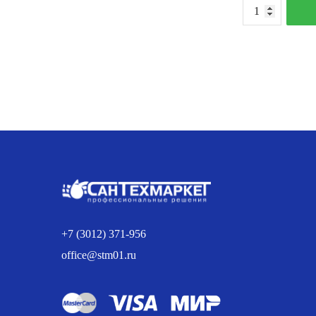
К
т
М
м
Т
7
С
+7 (3012) 371-956
office@stm01.ru