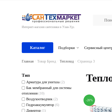
Skip
Skip
to
to
navigation
content
Интернет-магазин сантехники в Улан-Удэ.
Каталог
Подборки
Сервисный цент
Главная
/
Товар Бренд
/
Теплоход
/
Страница 3
Тепло
Тип
Арматура для унитаза
(2)
Бак мембранный для системы
отопления
(10)
Воздухоотводчик
(2)
-20%
Гидроаккумулятор
(6)
Дивертор
(1)