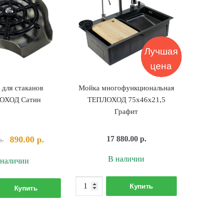
Лучшая
цена
 для стаканов
Мойка многофункциональная
ОХОД Сатин
ТЕПЛОХОД 75х46х21,5
Графит
Первоначальная
Текущая
890.00
р.
17 880.00
р.
р.
цена
цена:
В наличии
 наличии
составляла
890.00 р..
990.00 р..
Количество
Количество
Купить
Купить
товара
товара
Мойка
Ринзер
многофункциональная