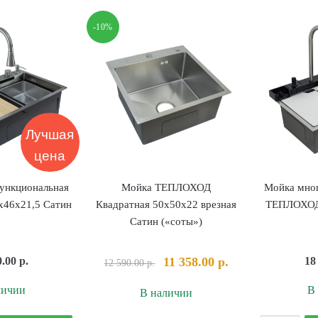
иметаллический
ТЕПЛОХОД
ЕПЛОХОД
-10%
202086
B-
50,
50/80,
0
екций
Лучшая
цена
ункциональная
Мойка ТЕПЛОХОД
Мойка мно
46х21,5 Сатин
Квадратная 50х50х22 врезная
ТЕПЛОХОД
Сатин («соты»)
Первоначальная
Текущая
0.00
р.
11 358.00
р.
18
12 590.00
р.
цена
цена:
личии
В
В наличии
составляла
11
12
358.00 р..