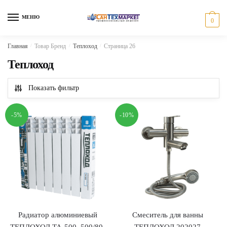
Skip
Skip
to
to
МЕНЮ
0
navigation
content
Главная
/
Товар Бренд
/
Теплоход
/
Страница 26
Теплоход
Показать фильтр
-5%
-10%
Радиатор алюминиевый
Смеситель для ванны
ТЕПЛОХОД TA-500, 500/80,
ТЕПЛОХОД 202027