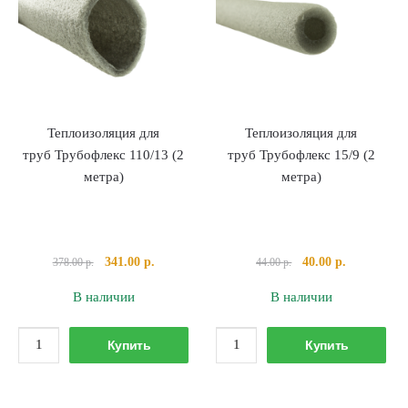
С-15
С-15
160/50
50/50
Теплоизоляция для
Теплоизоляция для
труб Трубофлекс 110/13 (2
труб Трубофлекс 15/9 (2
метра)
метра)
Первоначальная
Текущая
Первоначальная
Текущая
341.00
р.
40.00
р.
378.00
р.
44.00
р.
цена
цена:
цена
цена:
В наличии
В наличии
составляла
341.00 р..
составляла
40.00 р..
378.00 р..
44.00 р..
Количество
Количество
Купить
Купить
товара
товара
Теплоизоляция
Теплоизоляция
для
для