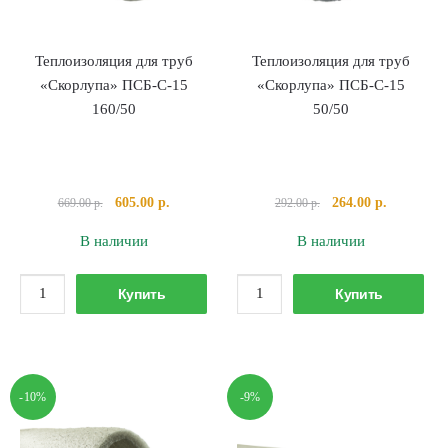
Теплоизоляция для труб
Теплоизоляция для труб
«Скорлупа» ПСБ-С-15
«Скорлупа» ПСБ-С-15
160/50
50/50
Первоначальная
Текущая
Первоначальная
Текущая
605.00
р.
264.00
р.
669.00
р.
292.00
р.
цена
цена:
цена
цена:
В наличии
В наличии
составляла
605.00 р..
составляла
264.00 р..
669.00 р..
292.00 р..
Количество
Количество
Купить
Купить
товара
товара
Теплоизоляция
Теплоизоляция
для
для
труб
труб
-10%
-9%
"Скорлупа"
"Скорлупа"
ПСБ-
ПСБ-