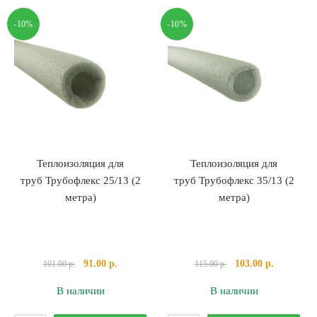
труб Трубофлекс 110/13 (2
труб Трубофлекс 15
-10%
-10%
метра)
метра)
Теплоизоляция для
Теплоизоляция для
труб Трубофлекс 25/13 (2
труб Трубофлекс 35/13 (2
метра)
метра)
Первоначальная
Текущая
Первоначальная
Текущая
91.00
р.
103.00
р.
101.00
р.
115.00
р.
цена
цена:
цена
цена:
В наличии
В наличии
составляла
91.00 р..
составляла
103.00 р..
101.00 р..
115.00 р..