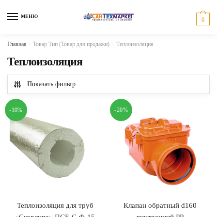
Skip
Skip
to
to
МЕНЮ
0
navigation
content
Главная
/
Товар Тип (Товар для продажи)
/
Теплоизоляция
Теплоизоляция
Показать фильтр
-10%
-20%
Теплоизоляция для труб
Клапан обратный d160
«Скорлупа» ПСБ-С-Ф-15
внутренний PP