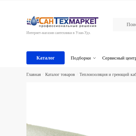
Skip
Skip
to
to
navigation
content
Интернет-магазин сантехники в Улан-Удэ.
Каталог
Подборки
Сервисный цент
Главная
/
Каталог товаров
/
Теплоизоляция и греющий ка