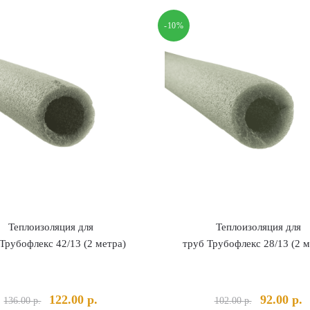
-10%
Теплоизоляция для
Теплоизоляция для
Трубофлекс 42/13 (2 метра)
труб Трубофлекс 28/13 (2 м
Первоначальная
Текущая
Первонач
Т
122.00
р.
92.00
р.
136.00
р.
102.00
р.