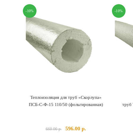
-10%
-10%
Теплоизоляция для труб «Скорлупа»
ПСБ-С-Ф-15 110/50 (фольгированная)
труб 
Первоначальная
Текущая
596.00
р.
660.00
р.