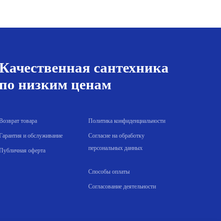
ена:
цена
цена:
ла
2.00 р..
составляла
396.00 р..
438.00 р..
Качественная сантехника
по низким ценам
Возврат товара
Политика конфиденциальности
Гарантия и обслуживание
Согласие на обработку
персональных данных
Публичная оферта
Способы оплаты
Согласование деятельности