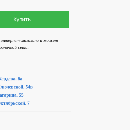
..
Купить
я интернет-магазина и может
озничной сети.
ердева, 8а
лючевской, 54в
агарина, 55
ктябрьской, 7