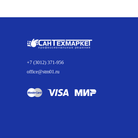
цена
цена:
составляла
596.00 р..
660.00 р..
+7 (3012) 371-956
office@stm01.ru