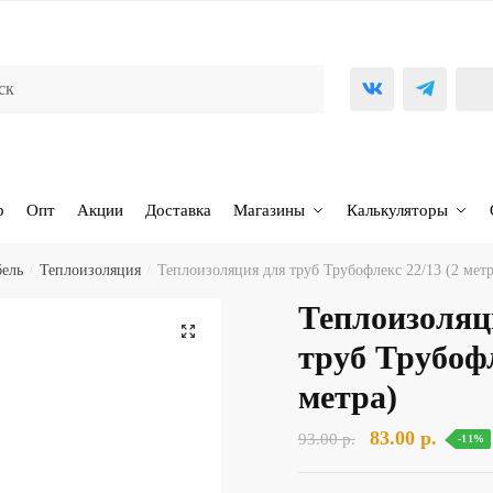
р
Опт
Акции
Доставка
Магазины
Калькуляторы
бель
/
Теплоизоляция
/
Теплоизоляция для труб Трубофлекс 22/13 (2 метр
Теплоизоляц
🔍
труб Трубофл
метра)
Первоначальн
Текущ
83.00
р.
93.00
р.
-11%
цена
цена: