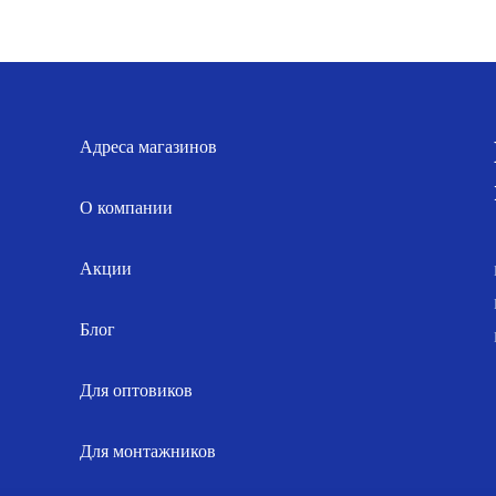
цена
цена:
цена
ц
составляла
122.00 р..
составля
9
136.00 р..
102.00 р..
Адреса магазинов
О компании
Акции
Блог
Для оптовиков
Для монтажников