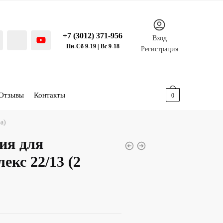
+7 (3012) 371-956
Вход
Пн-Сб 9-19 | Вс 9-18
Регистрация
Отзывы
Контакты
0.00
р.
0
а)
ия для
екс 22/13 (2
ая
ая