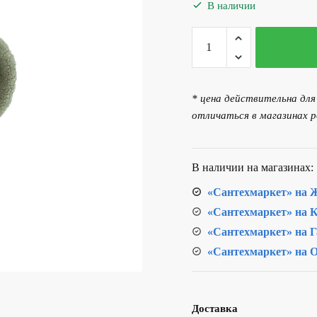
составляла
83.00 р
В наличии
93.00 р..
Количество
товара
Теплоизоляция
для
* цена действительна дл
труб Трубофлекс 22/13 (2
отличаться в магазинах р
метра)
В наличии на магазинах:
«Сантехмаркет» на Ж
«Сантехмаркет» на К
«Сантехмаркет» на Г
«Сантехмаркет» на О
Доставка