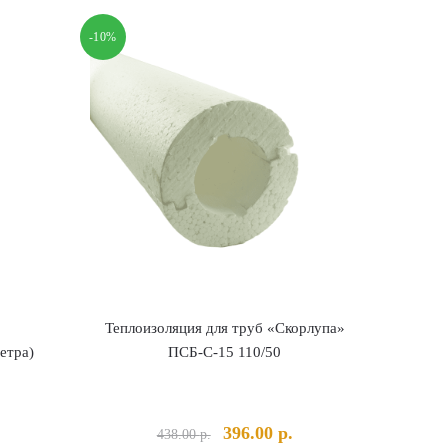
-10%
Теплоизоляция для труб «Скорлупа»
етра)
ПСБ-С-15 110/50
альная
екущая
Первоначальная
Текущая
396.00
р.
438.00
р.