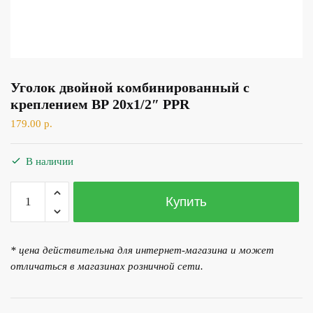
Уголок двойной комбинированный с
креплением ВР 20х1/2″ PPR
179.00
р.
В наличии
Количество
Купить
товара
Уголок
двойной
* цена действительна для интернет-магазина и может
комбинированный
отличаться в магазинах розничной сети.
с
креплением
ВР