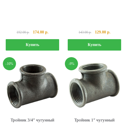
Первоначальная
Текущая
Первоначальная
Текущая
174.00
р.
129.00
р.
192.00
р.
143.00
р.
цена
цена:
цена
цена:
составляла
174.00 р..
составляла
129.00 р..
Купить
Купить
192.00 р..
143.00 р..
-10%
-9%
Тройник 3/4″ чугунный
Тройник 1″ чугунный