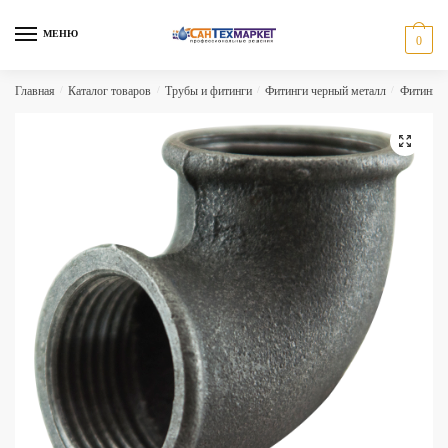
Skip
Skip
to
to
МЕНЮ
0
navigation
content
Главная
/
Каталог товаров
/
Трубы и фитинги
/
Фитинги черный металл
/
Фитинги 
🔍