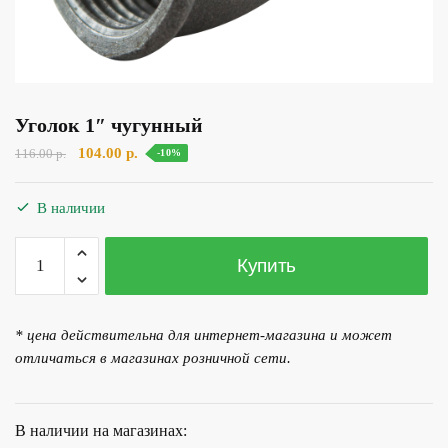
Уголок 1″ чугунный
Первоначальная
Текущая
104.00
р.
116.00
р.
-10%
цена
цена:
составляла
104.00 р..
В наличии
116.00 р..
Количество
Купить
товара
Уголок
1"
* цена действительна для интернет-магазина и может
чугунный
отличаться в магазинах розничной сети.
В наличии на магазинах: