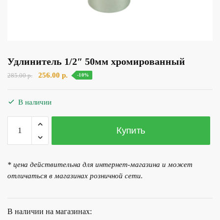
Удлинитель 1/2″ 50мм хромированный
Первоначальная
Текущая
256.00
р.
285.00
р.
-10%
цена
цена:
составляла
256.00 р..
В наличии
285.00 р..
Количество
Купить
товара
Удлинитель
1/2"
* цена действительна для интернет-магазина и может
50мм
отличаться в магазинах розничной сети.
хромированный
В наличии на магазинах: