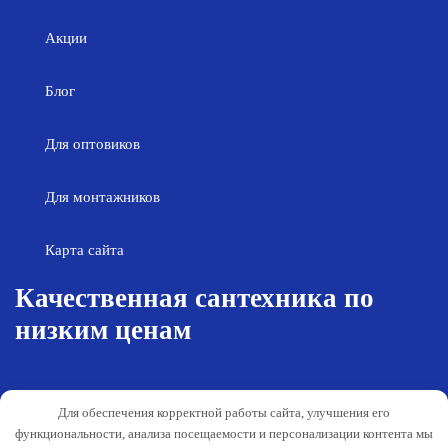
Акции
Блог
Для оптовиков
Для монтажников
Карта сайта
Качественная сантехника по
низким ценам
Возврат товара
Политика конфиденциальности
Для обеспечения корректной работы сайта, улучшения его
Согласие на обработку персональных
Гарантия и обслуживание
функциональности, анализа посещаемости и персонализации контента мы