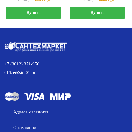
цена
цена:
цена
цена:
составляла
399.00 р..
составляла
366.00 р..
Купить
Купить
444.00 р..
406.00 р..
+7 (3012) 371-956
office@stm01.ru
Адреса магазинов
О компании