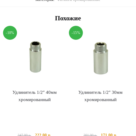
Похожие
-10%
-15%
Удлинитель 1/2″ 40мм
Удлинитель 1/2″ 30мм
хромированный
хромированный
Первоначальная
Текущая
Первоначальная
Текущая
222.00
р.
171.00
р.
247.00
р.
201.00
р.