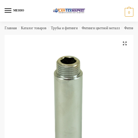
Skip
Skip
to
to
МЕНЮ
0
navigation
content
Главная
/
Каталог товаров
/
Трубы и фитинги
/
Фитинги цветной металл
/
Фитинги
🔍