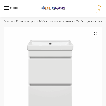
Skip
Skip
to
to
МЕНЮ
0
navigation
content
Главная
/
Каталог товаров
/
Мебель для ванной комнаты
/
Тумбы с умывальником
🔍