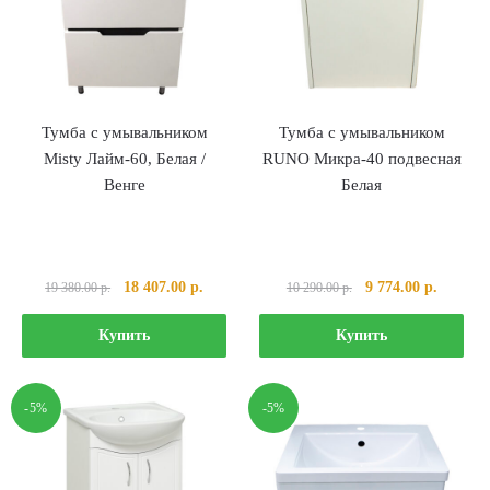
Тумба с умывальником
Тумба с умывальником
Misty Лайм-60, Белая /
RUNO Микра-40 подвесная
Венге
Белая
Первоначальная
Текущая
Первоначальная
Текуща
18 407.00
р.
9 774.00
р.
19 380.00
р.
10 290.00
р.
цена
цена:
цена
цена:
составляла
18
составляла
9
Купить
Купить
19
407.00 р..
10
774.00 р
380.00 р..
290.00 р..
-5%
-5%