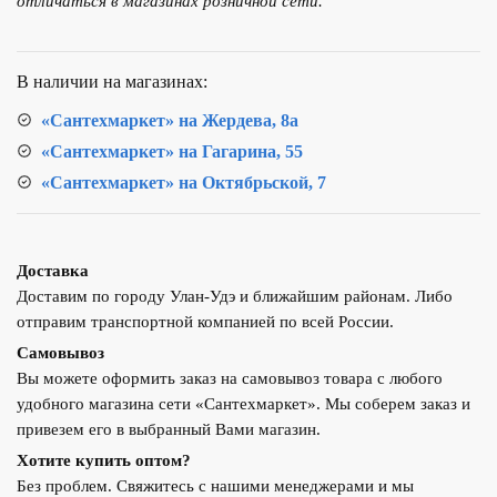
отличаться в магазинах розничной сети.
Misty
Енисей-50
(в
В наличии на магазинах:
двумя
ящиками)
«Сантехмаркет» на Жердева, 8а
Белая
«Сантехмаркет» на Гагарина, 55
«Сантехмаркет» на Октябрьской, 7
Доставка
Доставим по городу Улан-Удэ и ближайшим районам. Либо
отправим транспортной компанией по всей России.
Самовывоз
Вы можете оформить заказ на самовывоз товара с любого
удобного магазина сети «Сантехмаркет». Мы соберем заказ и
привезем его в выбранный Вами магазин.
Хотите купить оптом?
Без проблем. Свяжитесь с нашими менеджерами и мы