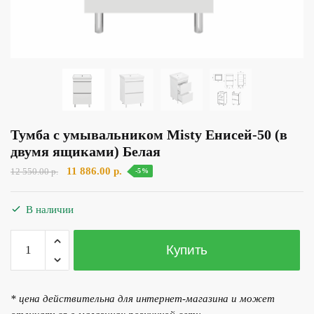
Тумба с умывальником Misty Енисей-50 (в
двумя ящиками) Белая
Первоначальная
Текущая
11 886.00
р.
12 550.00
р.
-5%
цена
цена:
составляла
11
В наличии
12
886.00 р..
550.00 р..
Количество
Купить
товара
Тумба
с
* цена действительна для интернет-магазина и может
умывальником