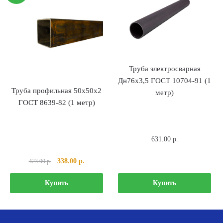
Труба электросварная
Дн76х3,5 ГОСТ 10704-91 (1
Труба профильная 50х50х2
метр)
ГОСТ 8639-82 (1 метр)
631.00
р.
Первоначальная
Текущая
338.00
р.
423.00
р.
цена
цена:
составляла
338.00 р..
Купить
Купить
423.00 р..