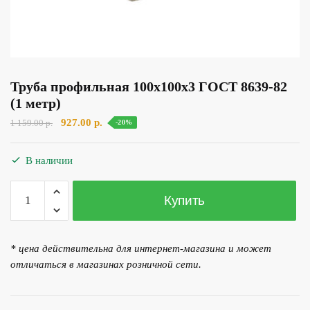
Труба профильная 100х100х3 ГОСТ 8639-82
(1 метр)
Первоначальная
Текущая
927.00
р.
1 159.00
р.
-20%
цена
цена:
составляла
927.00 р..
В наличии
1
159.00 р..
Количество
Купить
товара
Труба
профильная
* цена действительна для интернет-магазина и может
100х100х3
отличаться в магазинах розничной сети.
ГОСТ
8639-
82