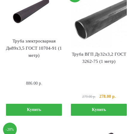
Труба электросварная
Дн89х3,5 ГОСТ 10704-91 (1
Труба ВГП Ду32х3,2 ГОСТ
метр)
3262-75 (1 метр)
886.00
р.
Первоначальная
Текущая
278.00
р.
279.00
р.
цена
цена:
составляла
278.00 р..
Купить
Купить
279.00 р..
-20%