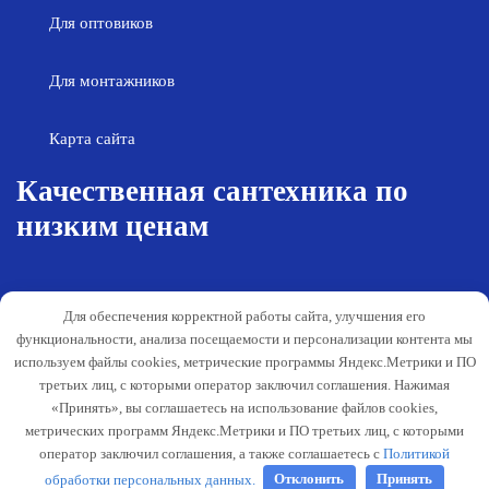
Для оптовиков
Для монтажников
Карта сайта
Качественная сантехника по
низким ценам
Возврат товара
Политика конфиденциальности
Для обеспечения корректной работы сайта, улучшения его
Согласие на обработку персональных
Гарантия и обслуживание
функциональности, анализа посещаемости и персонализации контента мы
данных
используем файлы cookies, метрические программы Яндекс.Метрики и ПО
Публичная оферта
третьих лиц, с которыми оператор заключил соглашения. Нажимая
«Принять», вы соглашаетесь на использование файлов cookies,
Способы оплаты
метрических программ Яндекс.Метрики и ПО третьих лиц, с которыми
Согласование деятельности
оператор заключил соглашения, а также соглашаетесь с
Политикой
обработки персональных данных.
Отклонить
Принять