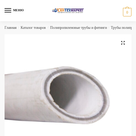
Skip
Skip
to
to
МЕНЮ
0
navigation
content
Главная
/
Каталог товаров
/
Полипропиленовые трубы и фитинги
/
Трубы полипро
🔍