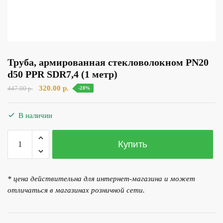
Труба, армированная стекловолокном PN20
d50 PPR SDR7,4 (1 метр)
Первоначальная
Текущая
320.00
р.
447.00
р.
-28%
цена
цена:
составляла
320.00 р..
В наличии
447.00 р..
Количество
Купить
товара
Труба,
армированная
* цена действительна для интернет-магазина и может
стекловолокном
отличаться в магазинах розничной сети.
PN20
d50
PPR