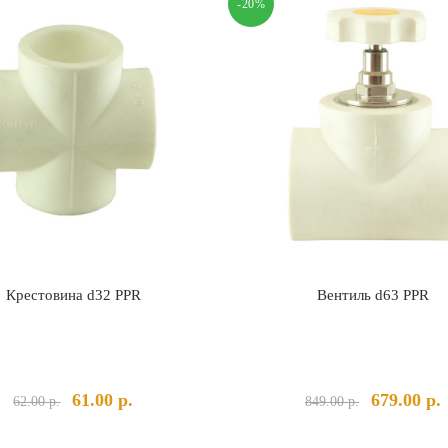
-20%
Крестовина d32 PPR
Вентиль d63 PPR
Первоначальная
Текущая
Первонача
61.00
р.
679.00
р.
62.00
р.
849.00
р.
цена
цена:
цена
ц
составляла
61.00 р..
составлял
6