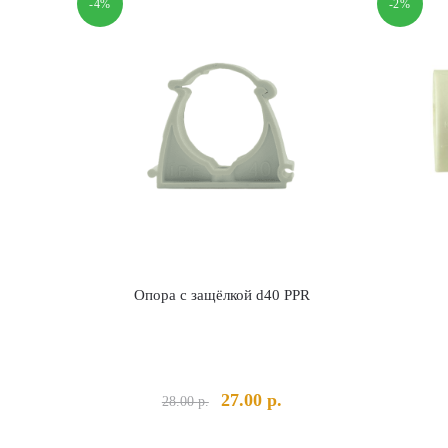
-4%
-2%
Опора с защёлкой d40 PPR
Первоначальная
Текущая
27.00
р.
28.00
р.
цена
цена:
составляла
27.00 р..