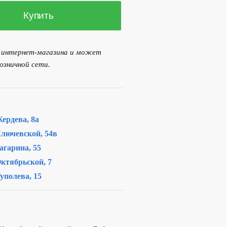
Купить
я интернет-магазина и может
озничной сети.
ердева, 8а
лючевской, 54в
агарина, 55
ктябрьской, 7
уполева, 15