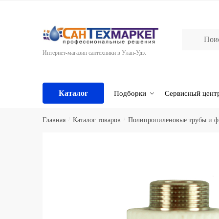
Skip
Skip
to
to
navigation
content
Интернет-магазин сантехники в Улан-Удэ.
Каталог
Подборки
Сервисный цент
Главная
/
Каталог товаров
/
Полипропиленовые трубы и 