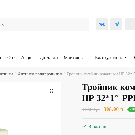
р
Опт
Акции
Доставка
Магазины
Калькуляторы
фитинги
/
Фитинги полипропилен
/
Тройник комбинированный НР 32*1
Тройник ко
🔍
НР 32*1″ PP
Первоначаль
Тек
308.00
р.
342.00
р.
-1
цена
цена
составляла
308.
В наличии
342.00 р..