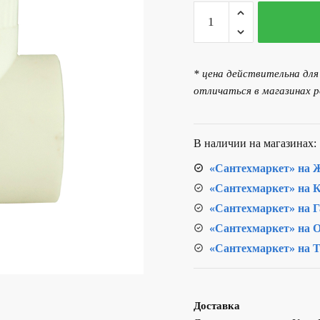
Количество
товара
Тройник
комбинированный
* цена действительна дл
НР
отличаться в магазинах р
32*1"
PPR
В наличии на магазинах:
«Сантехмаркет» на Ж
«Сантехмаркет» на К
«Сантехмаркет» на Г
«Сантехмаркет» на О
«Сантехмаркет» на Т
Доставка