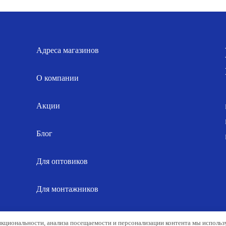
62.00 р..
849.00 р..
Адреса магазинов
О компании
Акции
Блог
Для оптовиков
Для монтажников
Карта сайта
нкциональности, анализа посещаемости и персонализации контента мы исполь