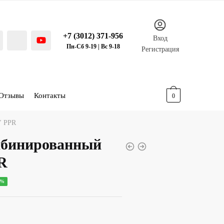
+7 (3012) 371-956
Вход
Пн-Сб 9-19 | Вс 9-18
Регистрация
Отзывы
Контакты
0.00
р.
0
″ PPR
мбинированный
R
ная
ущая
0%
:
00 р..