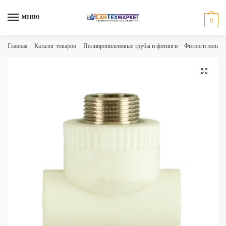
Skip
Skip
to
to
МЕНЮ
0
navigation
content
Главная
/
Каталог товаров
/
Полипропиленовые трубы и фитинги
/
Фитинги полипр
🔍