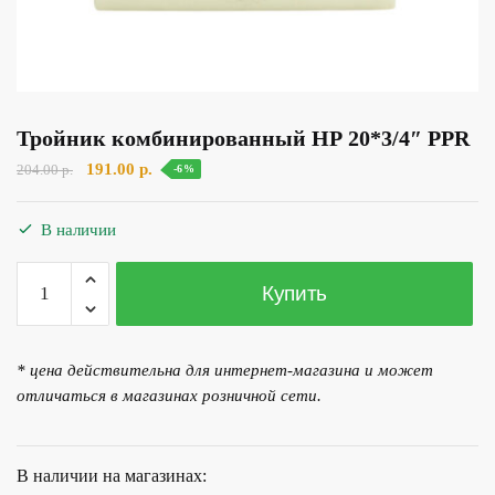
Тройник комбинированный НР 20*3/4″ PPR
Первоначальная
Текущая
191.00
р.
204.00
р.
-6%
цена
цена:
составляла
191.00 р..
В наличии
204.00 р..
Количество
Купить
товара
Тройник
комбинированный
* цена действительна для интернет-магазина и может
НР
отличаться в магазинах розничной сети.
20*3/4"
PPR
В наличии на магазинах: