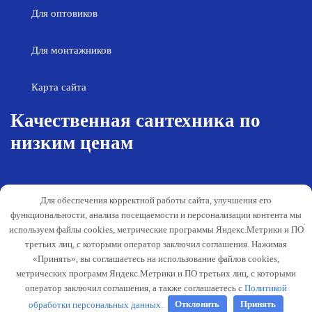
Для оптовиков
Для монтажников
Карта сайта
Качественная сантехника по
низким ценам
Возврат товара
Политика конфиденциальности
Для обеспечения корректной работы сайта, улучшения его
Согласие на обработку персональных
Гарантия и обслуживание
функциональности, анализа посещаемости и персонализации контента мы
данных
используем файлы cookies, метрические программы Яндекс.Метрики и ПО
Публичная оферта
третьих лиц, с которыми оператор заключил соглашения. Нажимая
«Принять», вы соглашаетесь на использование файлов cookies,
Способы оплаты
метрических программ Яндекс.Метрики и ПО третьих лиц, с которыми
Согласование деятельности
оператор заключил соглашения, а также соглашаетесь с
Политикой
обработки персональных данных.
Отклонить
Принять