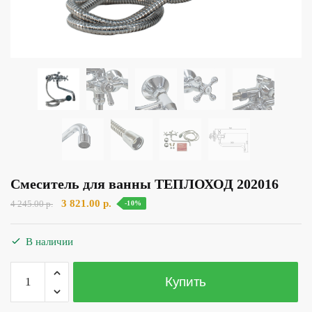
Смеситель для ванны ТЕПЛОХОД 202016
Первоначальная
Текущая
3 821.00
р.
4 245.00
р.
-10%
цена
цена:
составляла
3
В наличии
4
821.00 р..
245.00 р..
Количество
Купить
товара
Смеситель