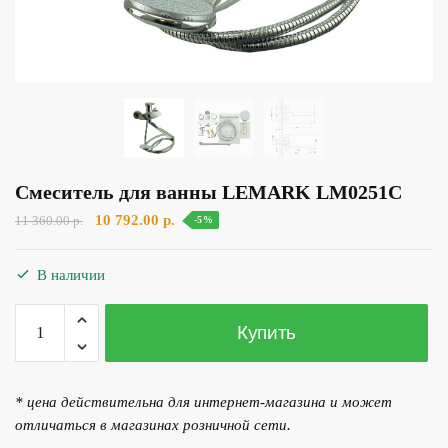
Смеситель для ванны LEMARK LM0251C
Первоначальная
Текущая
10 792.00
р.
11 360.00
р.
-5%
цена
цена:
составляла
10
В наличии
11
792.00 р..
360.00 р..
Количество
Купить
товара
Смеситель
для
* цена действительна для интернет-магазина и может
ванны
отличаться в магазинах розничной сети.
LEMARK