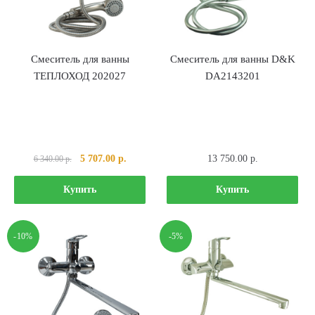
Смеситель для ванны
Смеситель для ванны D&K
ТЕПЛОХОД 202027
DA2143201
Первоначальная
Текущая
5 707.00
р.
13 750.00
р.
6 340.00
р.
цена
цена:
составляла
5
Купить
Купить
6
707.00 р..
340.00 р..
-10%
-5%