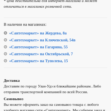
* цена действительна для интернет-магазина и может
умывальника
отличаться в магазинах розничной сети.
D&K
DA1462101
В наличии на магазинах:
«Сантехмаркет» на Жердева, 8а
«Сантехмаркет» на Ключевской, 54в
«Сантехмаркет» на Гагарина, 55
«Сантехмаркет» на Октябрьской, 7
«Сантехмаркет» на Туполева, 15
Доставка
Доставим по городу Улан-Удэ и ближайшим районам. Либо
отправим транспортной компанией по всей России.
Самовывоз
Вы можете оформить заказ на самовывоз товара с любого
удобного магазина сети «Сантехмаркет». Мы соберем заказ и