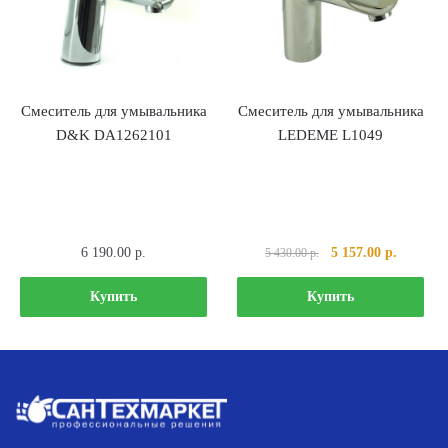
Смеситель для умывальника
Смеситель для умывальника
D&K DA1262101
LEDEME L1049
Первоначальная
Текущая
6 190.00
р.
5 157.00
р.
5 430.00
р.
цена
цена:
составляла
5
Купить
Купить
5
157.00 р
430.00 р..