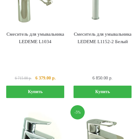
Смеситель для умывальника
Смеситель для умывальника
LEDEME L1034
LEDEME L1152-2 Белый
Первоначальная
Текущая
6 379.00
р.
6 850.00
р.
6 715.00
р.
цена
цена:
составляла
6
Купить
Купить
6
379.00 р..
715.00 р..
-5%