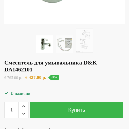
Смеситель для умывальника D&K
DA1462101
Первоначальная
Текущая
6 427.00
р.
6 765.00
р.
-5%
цена
цена:
составляла
6
В наличии
6
427.00 р..
765.00 р..
Количество
Купить
товара
Смеситель
для