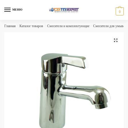
Skip
Skip
to
to
МЕНЮ
0
navigation
content
Главная
/
Каталог товаров
/
Смесители и комплектующие
/
Смесители для умываль
🔍