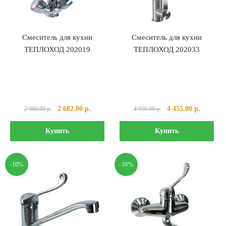
Смеситель для кухни
Смеситель для кухни
ТЕПЛОХОД 202019
ТЕПЛОХОД 202033
Первоначальная
Текущая
Первоначальная
Текущая
2 682.00
р.
4 455.00
р.
2 980.00
р.
4 950.00
р.
цена
цена:
цена
цена:
составляла
2
составляла
4
Купить
Купить
2
682.00 р..
4
455.00 р
980.00 р..
950.00 р..
-10%
-10%