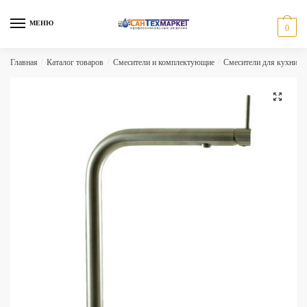
Skip
Skip
to
to
МЕНЮ
0
navigation
content
Главная
/
Каталог товаров
/
Смесители и комплектующие
/
Смесители для кухни
/
🔍