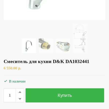
Смеситель для кухни D&K DA1032441
6 550.00
р.
В наличии
Количество
Купить
товара
Смеситель
для