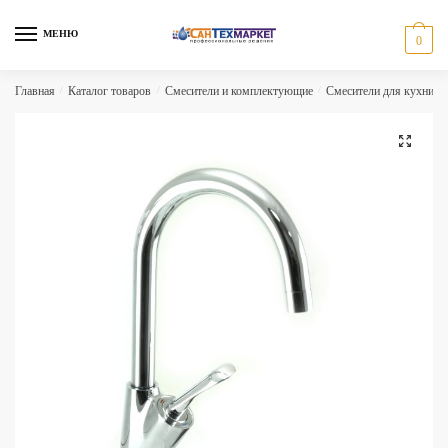
Skip
Skip
to
to
МЕНЮ
0
navigation
content
Главная
/
Каталог товаров
/
Смесители и комплектующие
/
Смесители для кухни
/
🔍