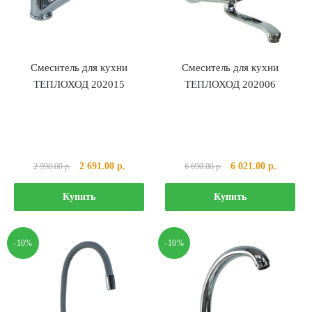
Смеситель для кухни
Смеситель для кухни
ТЕПЛОХОД 202015
ТЕПЛОХОД 202006
Первоначальная
Текущая
Первоначальная
Текущая
2 691.00
р.
6 021.00
р.
2 990.00
р.
6 690.00
р.
цена
цена:
цена
цена:
составляла
2
составляла
6
Купить
Купить
2
691.00 р..
6
021.00 р
990.00 р..
690.00 р..
-10%
-10%