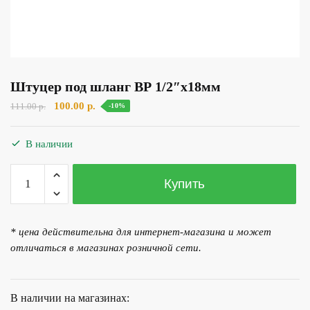
Штуцер под шланг ВР 1/2″х18мм
Первоначальная
Текущая
100.00
р.
111.00
р.
-10%
цена
цена:
составляла
100.00 р..
В наличии
111.00 р..
Количество
Купить
товара
Штуцер
под
* цена действительна для интернет-магазина и может
шланг
отличаться в магазинах розничной сети.
ВР
1/2"х18мм
В наличии на магазинах: