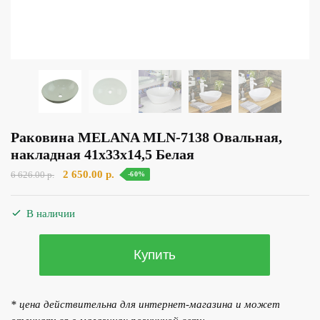
Раковина MELANA MLN-7138 Овальная,
накладная 41х33х14,5 Белая
Первоначальная
Текущая
2 650.00
р.
6 626.00
р.
-60%
цена
цена:
составляла
2
В наличии
6
650.00 р..
626.00 р..
Количество
Купить
товара
Раковина
MELANA
* цена действительна для интернет-магазина и может
MLN-