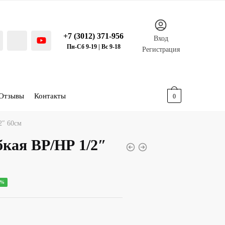
+7 (3012) 371-956
Вход
Пн-Сб 9-19 | Вс 9-18
Регистрация
Отзывы
Контакты
0.00
р.
0
2″ 60см
бкая ВР/НР 1/2″
ная
ущая
0%
:
00 р..