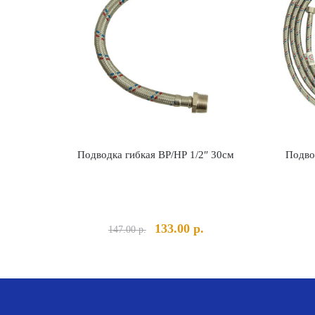
Подводка гибкая ВР/НР 1/2″ 30см
Подво
Первоначальная
Текущая
133.00
р.
147.00
р.
цена
цена:
составляла
133.00 р..
147.00 р..