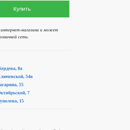
Купить
я интернет-магазина и может
озничной сети.
ердева, 8а
лючевской, 54в
агарина, 55
ктябрьской, 7
уполева, 15