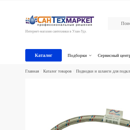
Skip
Skip
to
to
navigation
content
Интернет-магазин сантехники в Улан-Удэ.
Каталог
Подборки
Сервисный цент
Главная
/
Каталог товаров
/
Подводки и шланги для подк