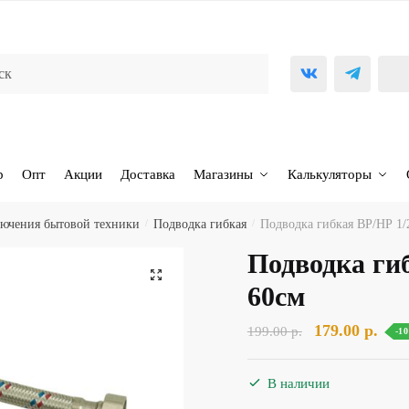
р
Опт
Акции
Доставка
Магазины
Калькуляторы
лючения бытовой техники
/
Подводка гибкая
/
Подводка гибкая ВР/НР 1/
Подводка ги
🔍
60см
Первоначаль
Тек
179.00
р.
199.00
р.
-1
цена
цена
составляла
179.
В наличии
199.00 р..