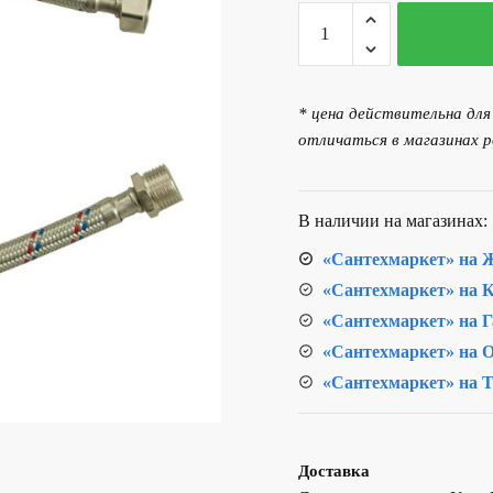
Количество
товара
Подводка
гибкая
* цена действительна дл
ВР/
отличаться в магазинах р
НР
1/2"
60см
В наличии на магазинах:
«Сантехмаркет» на Ж
«Сантехмаркет» на К
«Сантехмаркет» на Г
«Сантехмаркет» на О
«Сантехмаркет» на Т
Доставка