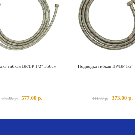
дка гибкая ВР/ВР 1/2″ 350см
Подводка гибкая ВР/ВР 1/2″
Первоначальная
Текущая
Первонача
577.00
р.
373.00
р.
641.00
р.
444.00
р.
цена
цена:
цена
ц
составляла
577.00 р..
составлял
3
641.00 р..
444.00 р..