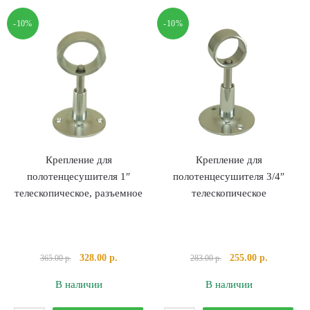
радиатора
полотенцесушител
-10%
-10%
1"х3/4"
1"
правый
телескопическое
Крепление для
Крепление для
полотенцесушителя 1″
полотенцесушителя 3/4″
телескопическое, разъемное
телескопическое
Первоначальная
Текущая
Первоначальная
Текущая
328.00
р.
255.00
р.
365.00
р.
283.00
р.
цена
цена:
цена
цена:
В наличии
В наличии
составляла
328.00 р..
составляла
255.00 р..
365.00 р..
283.00 р..