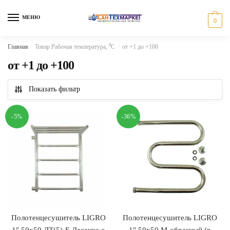
Skip
Skip
to
to
МЕНЮ
0
navigation
content
Главная
/
Товар Рабочая температура, ⁰С
/
от +1 до +100
от +1 до +100
Показать фильтр
-5%
-36%
Полотенцесушитель LIGRO
Полотенцесушитель LIGRO
1″ 50х50 ЛТ(5)-Б Лесенка с
1″ 50х50 М-образный (в