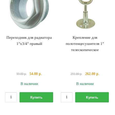
Переходник для радиатора
Крепление для
1″х3/4″ правый
полотенцесушителя 1″
телескопическое
Первоначальная
Текущая
Первоначальная
Текущая
54.00
р.
262.00
р.
59.00
р.
291.00
р.
цена
цена:
цена
цена:
В наличии
В наличии
составляла
54.00 р..
составляла
262.00 р..
59.00 р..
291.00 р..
Количество
Количество
Купить
Купить
товара
товара
Переходник
Крепление
для
для