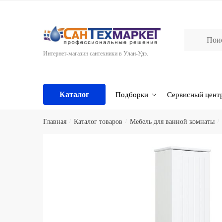
Skip
Skip
to
to
navigation
content
Интернет-магазин сантехники в Улан-Удэ.
Каталог
Подборки
Сервисный цент
Главная
/
Каталог товаров
/
Мебель для ванной комнаты
/