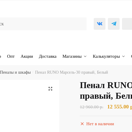
р
Опт
Акции
Доставка
Магазины
Калькуляторы
Пеналы и шкафы
/
Пенал RUNO Марсель-30 правый, Белый
Пенал RUNO
🔍
правый, Бе
Первонача
12 555.00
12 960.00
р.
цена
составляла
Нет в наличии
12