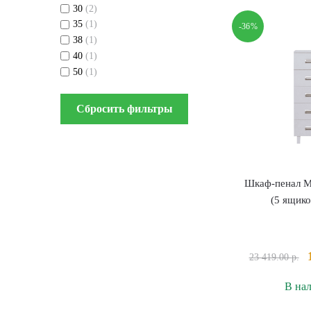
R
30
(2)
Б
35
(1)
-36%
38
(1)
40
(1)
50
(1)
Сбросить фильтры
Шкаф-пенал Mi
(5 ящико
23 419.00
р.
В на