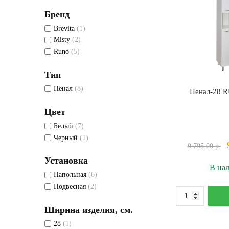
Бренд
Brevita
(1)
Misty
(2)
Runo
(5)
Тип
Пенал
(8)
Пенал-28 
Цвет
Белый
(7)
Черный
(1)
9 795.00
р.
Установка
В на
Напольная
(6)
Подвесная
(2)
К
т
Ширина изделия, см.
П
28
(1)