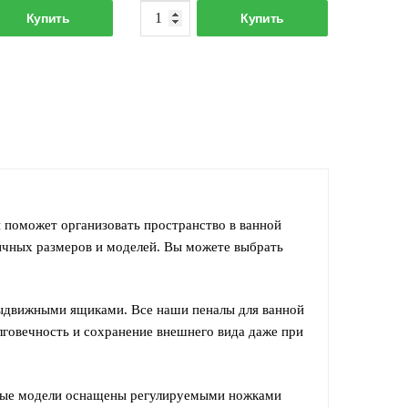
Количество
Количество
998.00 р..
100.00 р..
Купить
Купить
товара
товара
Пенал
Пенал-50
RUNO
RUNO
Модена-35
правый,
подвесной
с
универсальный,
корзиной,
Белый
Белый
 поможет организовать пространство в ванной
ичных размеров и моделей. Вы можете выбрать
выдвижными ящиками. Все наши пеналы для ванной
лговечность и сохранение внешнего вида даже при
орые модели оснащены регулируемыми ножками