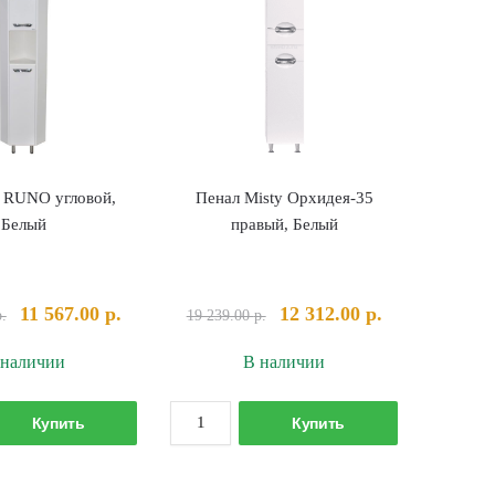
 RUNO угловой,
Пенал Misty Орхидея-35
Белый
правый, Белый
Первоначальная
Текущая
Первоначальная
Текущая
11 567.00
р.
12 312.00
р.
р.
19 239.00
р.
цена
цена:
цена
цена:
 наличии
В наличии
составляла
11
составляла
12
12
567.00 р..
19
312.00 р..
Количество
Количество
560.00 р..
239.00 р..
Купить
Купить
товара
товара
Пенал-30
Пенал