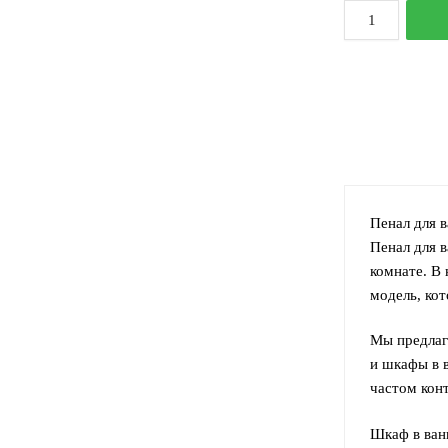
К
т
Ш
п
M
С
(
я
Б
Пенал для 
Пенал для 
комнате. В
модель, ко
Мы предлаг
и шкафы в 
частом конт
Шкаф в ван