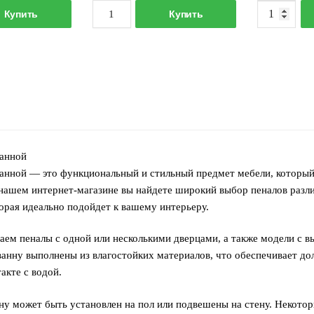
оличество
Количество
419.00 р..
900.00 р..
Купить
Купить
овара
товара
каф-
Пенал
енал
Brevita
isty
Savoy-
елена-40
35
5
подвесной
щиков)
универсальный,
елый
Черный
ванной
ванной — это функциональный и стильный предмет мебели, который
 нашем интернет-магазине вы найдете широкий выбор пеналов разл
торая идеально подойдет к вашему интерьеру.
аем пеналы с одной или несколькими дверцами, а также модели с 
ванну выполнены из влагостойких материалов, что обеспечивает до
акте с водой.
ну может быть установлен на пол или подвешены на стену. Некот