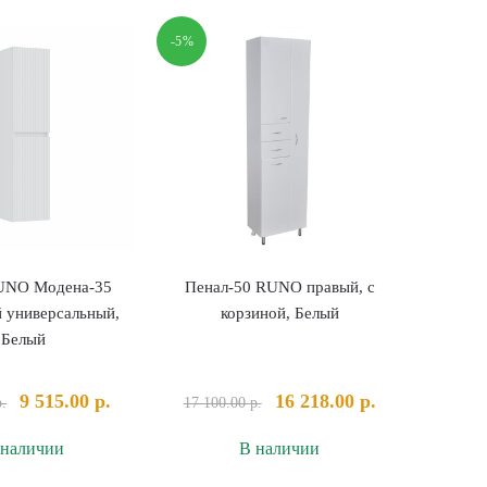
RUNO
Misty
угловой,
Орхидея-35
-5%
Белый
правый,
Белый
UNO Модена-35
Пенал-50 RUNO правый, с
 универсальный,
корзиной, Белый
Белый
Первоначальная
Текущая
Первоначальная
Текущая
9 515.00
р.
16 218.00
р.
р.
17 100.00
р.
цена
цена:
цена
цена:
 наличии
В наличии
составляла
9
составляла
16
9
515.00 р..
17
218.00 р..