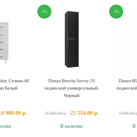
UNO
RUNO
елый
правый,
-5%
-5%
Белый
sty Селена-40
Пенал Brevita Savoy-35
Пенал R
в) Белый
подвесной универсальный,
подвесной
Черный
Первоначальная
Текущая
Первоначальная
Текущая
14 988.00
р.
25 554.00
р.
26 900.00
р.
9 998.00
цена
цена:
цена
цена:
личии
В наличии
В
составляла
14
составляла
25
23
988.00 р..
26
554.00 р..