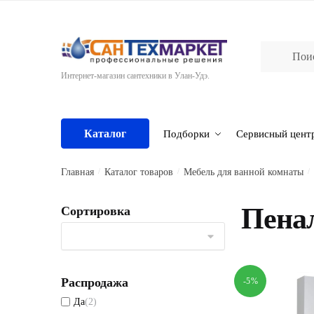
Skip
Skip
to
to
navigation
content
Интернет-магазин сантехники в Улан-Удэ.
Каталог
Подборки
Сервисный цент
Главная
/
Каталог товаров
/
Мебель для ванной комнаты
/
Пена
Сортировка
Распродажа
-5%
Да
(2)