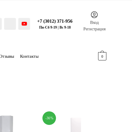
+7 (3012) 371-956
Вход
Пн-Сб 9-19 | Вс 9-18
Регистрация
Отзывы
Контакты
0.00
р.
0
-36%