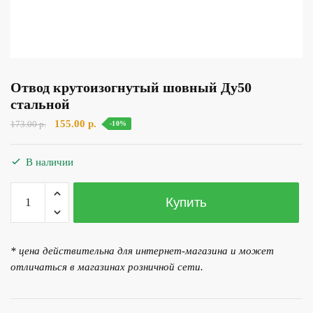
Отвод крутоизогнутый шовный Ду50
стальной
Первоначальная
Текущая
155.00
р.
173.00
р.
-10%
цена
цена:
составляла
155.00 р..
В наличии
173.00 р..
Количество
Купить
товара
Отвод
крутоизогнутый
* цена действительна для интернет-магазина и может
шовный
отличаться в магазинах розничной сети.
Ду50
стальной