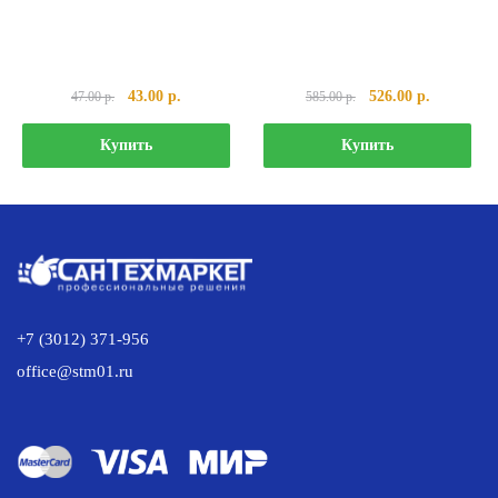
Первоначальная
Текущая
Первоначальная
Текущая
43.00
р.
526.00
р.
47.00
р.
585.00
р.
цена
цена:
цена
цена:
составляла
43.00 р..
составляла
526.00 р..
Купить
Купить
47.00 р..
585.00 р..
+7 (3012) 371-956
office@stm01.ru