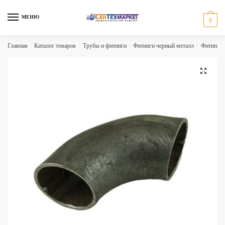
Skip
Skip
to
to
МЕНЮ
0
navigation
content
Главная
/
Каталог товаров
/
Трубы и фитинги
/
Фитинги черный металл
/
Фитинги 
🔍