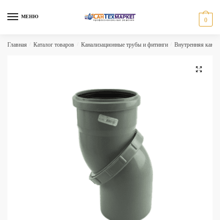
Skip
Skip
to
to
МЕНЮ
0
navigation
content
Главная
/
Каталог товаров
/
Канализационные трубы и фитинги
/
Внутренняя канал
🔍