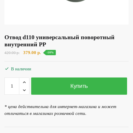
Отвод d110 универсальный поворотный
внутренний PP
Первоначальная
Текущая
379.00
р.
420.00
р.
-10%
цена
цена:
составляла
379.00 р..
В наличии
420.00 р..
Количество
Купить
товара
Отвод
d110
* цена действительна для интернет-магазина и может
универсальный
отличаться в магазинах розничной сети.
поворотный
внутренний
PP