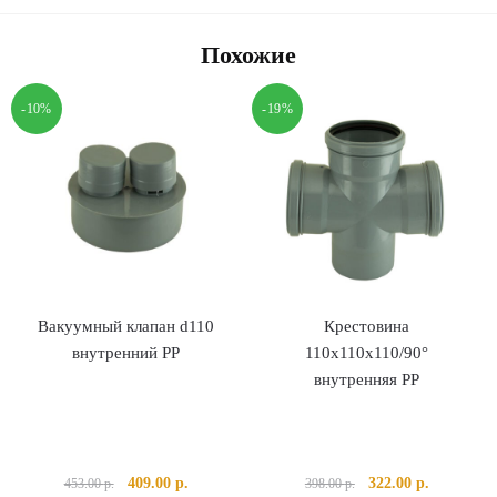
Похожие
-10%
-19%
Вакуумный клапан d110
Крестовина
внутренний PP
110х110х110/90°
внутренняя PP
Первоначальная
Текущая
Первоначальная
Текущая
409.00
р.
322.00
р.
453.00
р.
398.00
р.