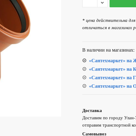
товара
Отвод
160/45°
* цена действительна дл
наружный
отличаться в магазинах р
PP
В наличии на магазинах:
«Сантехмаркет» на Ж
«Сантехмаркет» на К
«Сантехмаркет» на Г
«Сантехмаркет» на О
Доставка
Доставим по городу Улан
отправим транспортной ко
Самовывоз