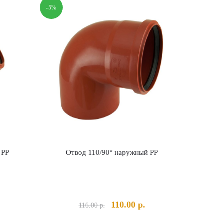
-5%
 PP
Отвод 110/90° наружный PP
льная
Текущая
Первоначальная
Текущая
110.00
р.
116.00
р.
ена:
цена
цена: