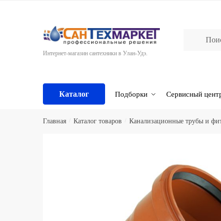
Skip
Skip
to
to
navigation
content
Интернет-магазин сантехники в Улан-Удэ.
Каталог
Подборки
Сервисный цент
Главная
/
Каталог товаров
/
Канализационные трубы и фи