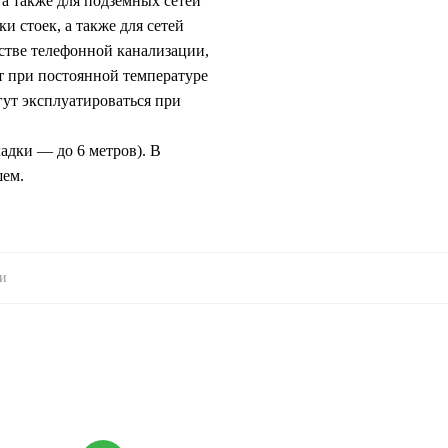
а также для подземных сетей
 стоек, а также для сетей
стве телефонной канализации,
ет при постоянной температуре
гут эксплуатироваться при
адки — до 6 метров). В
шем.
и