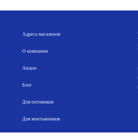
составляла
201.00 р..
составлял
1
211.00 р..
116.00 р..
Адреса магазинов
О компании
Акции
Блог
Для оптовиков
Для монтажников
Карта сайта