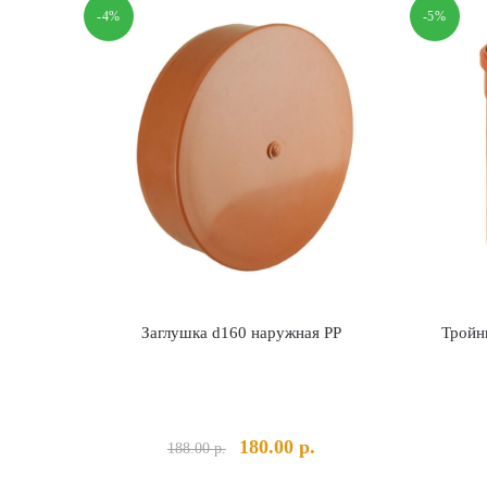
-4%
-5%
Заглушка d160 наружная PP
Тройн
Первоначальная
Текущая
180.00
р.
188.00
р.
цена
цена: