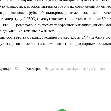
нги из полипропилена предназначены для наружнего монтажа, 
ю жидкость, к которой материал труб и их соединений химически
пропиленовые трубы в безнапорном режиме, в том числе в каче
температуру (+95°С) и могут эксплуатироваться в течение 50 л
ри +80°С. Кроме того, в системах телефонной канализации они мо
до (-40°С) в течение 25-30 лет.
ии соответствуют классу кольцевой жесткости SN4 (глубина укл
зуются резиновые кольца манжетного типа с распорным вклады
Артикул:
8314
Категория:
Наружная канализационная труба и фитинг