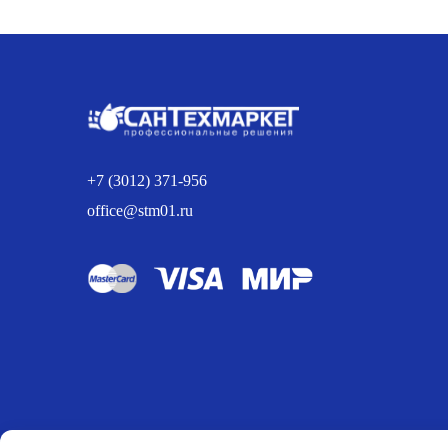
составляла
180.00 р..
188.00 р..
+7 (3012) 371-956
office@stm01.ru