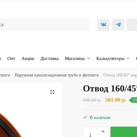
р
Опт
Акции
Доставка
Магазины
Калькуляторы
тинги
/
Наружная канализационная труба и фитинги
/
Отвод 160/45° н
Отвод 160/4
🔍
Первоначаль
Тек
561.00
р.
588.00
р.
-5
цена
цена
составляла
561.
В наличии
588.00 р..
Количество