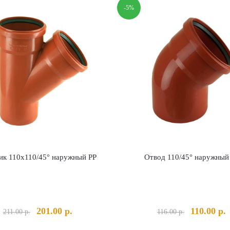
-5%
ик 110х110/45° наружный PP
Отвод 110/45° наружный
Первоначальная
Текущая
Первонача
201.00
р.
110.00
р.
211.00
р.
116.00
р.
цена
цена:
цена
ц