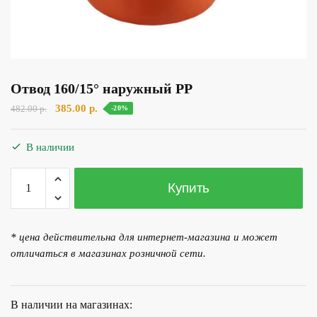
Отвод 160/15° наружный PP
Первоначальная
Текущая
385.00
р.
482.00
р.
-20%
цена
цена:
составляла
385.00 р..
В наличии
482.00 р..
Количество
Купить
товара
Отвод
160/15°
* цена действительна для интернет-магазина и может
наружный
отличаться в магазинах розничной сети.
PP
В наличии на магазинах: