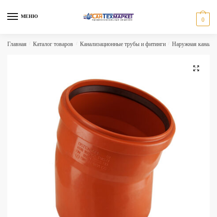
Skip
Skip
to
to
МЕНЮ
0
navigation
content
Главная
/
Каталог товаров
/
Канализационные трубы и фитинги
/
Наружная канализ
🔍