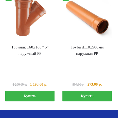
Тройник 160х160/45°
Труба d110х500мм
наружный PP
наружная PP
Первоначальная
Текущая
Первоначальная
Текущая
1 198.00
р.
273.00
р.
1 256.00
р.
304.00
р.
цена
цена:
цена
цена:
составляла
1
составляла
273.00 р..
Купить
Купить
1
198.00 р..
304.00 р..
256.00 р..