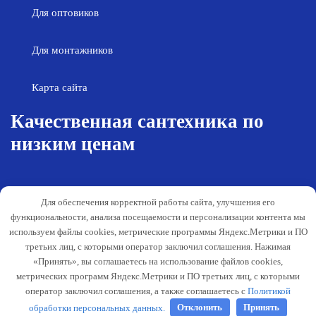
Для оптовиков
Для монтажников
Карта сайта
Качественная сантехника по
низким ценам
Возврат товара
Политика конфиденциальности
Для обеспечения корректной работы сайта, улучшения его
Согласие на обработку персональных
Гарантия и обслуживание
функциональности, анализа посещаемости и персонализации контента мы
данных
используем файлы cookies, метрические программы Яндекс.Метрики и ПО
Публичная оферта
третьих лиц, с которыми оператор заключил соглашения. Нажимая
«Принять», вы соглашаетесь на использование файлов cookies,
Способы оплаты
метрических программ Яндекс.Метрики и ПО третьих лиц, с которыми
Согласование деятельности
оператор заключил соглашения, а также соглашаетесь с
Политикой
обработки персональных данных.
Отклонить
Принять